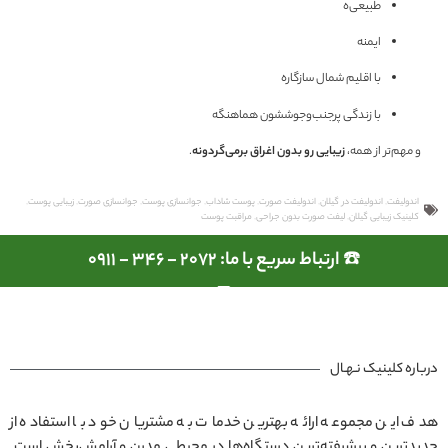
طبیعی‌ه
ایمنه
با اقلیم شمال سازگاره
با زندگی پرجنب‌وجوششون هماهنگه
و مهم‌تر از همه،
زیبایی رو بدون اغراق برمی‌گردونه
.
اندولیفت
,
اندولیفت در گیلان
,
اندولیفت صورت
,
پوست شاداب
,
جوانسازی پوست
,
جوانسازی صورت
,
زیبایی پوست
,
کلینیک زیبایی گیلان
,
لیفت صورت بدون جراحی
,
مراقبت پوست
☎️ ارتباط سریع با ما: 2072 - 346 - 0911
درباره کلینیک نـهـال
هدف این مجموعه ارائه بهترین خدمات به مشتریان خود با استفاده از
جدیدترین و پیشرفته‌ترین دستگاه‌ها در محیطی مدرن و آرامش‌بخش است.