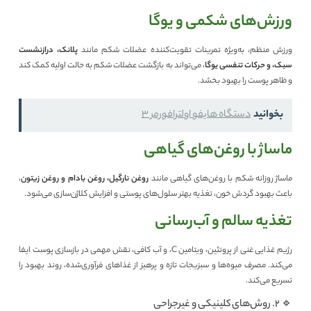
ورزش‌های شکمی و یوگا
ورزش منظم، به‌ویژه تمرینات تقویت‌کننده عضلات شکم مانند
پلانک، درازنشست
سبک، و حرکات تنفسی یوگا
، می‌تواند به بازگشت عضلات شکم به حالت اولیه کمک کند
و ظاهر پوست را بهبود بخشد.
بخوانید
دستگاه هایفو اولترافورمر ۳
ماساژ با روغن‌های گیاهی
ماساژ روزانه شکم با روغن‌های گیاهی مانند
روغن نارگیل، روغن بادام و روغن زیتون
،
باعث بهبود گردش خون، تغذیه بهتر سلول‌های پوستی و افزایش کلاژن‌سازی می‌شود.
تغذیه سالم و آب‌رسانی
رژیم غذایی غنی از پروتئین، ویتامین C، و آب کافی، نقش مهمی در بازسازی پوست ایفا
می‌کند. مصرف میوه‌ها و سبزیجات تازه و پرهیز از غذاهای فرآوری‌شده، روند بهبود را
تسریع می‌کند.
🔹 ۲. روش‌های کلینیکی و غیرجراحی