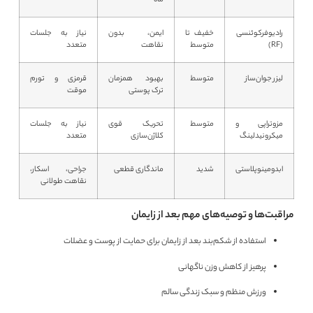
ماه
رادیوفرکوئنسی
خفیف تا
ایمن، بدون
نیاز به جلسات
(RF)
متوسط
نقاهت
متعدد
لیزر جوان‌ساز
متوسط
بهبود همزمان
قرمزی و تورم
ترک پوستی
موقت
مزوتراپی و
متوسط
تحریک قوی
نیاز به جلسات
میکرونیدلینگ
کلاژن‌سازی
متعدد
ابدومینوپلاستی
شدید
ماندگاری قطعی
جراحی، اسکار،
نقاهت طولانی
مراقبت‌ها و توصیه‌های مهم بعد از زایمان
استفاده از شکم‌بند بعد از زایمان برای حمایت از پوست و عضلات
پرهیز از کاهش وزن ناگهانی
ورزش منظم و سبک زندگی سالم