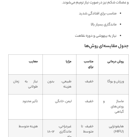
و عضلات شکم نیز در صورت نیاز ترمیم می‌شوند.
مناسب برای افتادگی شدید
ماندگاری بسیار بالا
نیاز به بیهوشی و دوره نقاهت
جدول مقایسه‌ای روش‌ها
روش درمانی
مناسب
مزایا
معایب
برای
ورزش و یوگا
خفیف
طبیعی، بدون
نیاز به زمان
هزینه
طولانی
ماساژ و
خفیف
ایمن، خانگی
تأثیر محدود
روغن‌های
گیاهی
هایفوتراپی
خفیف تا
غیرجراحی،
هزینه متوسط
(HIFU)
متوسط
ماندگاری ۱۲-۱۸