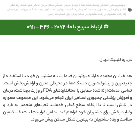
ابدومینوپلاستی
,
افتادگی پوست شکم بعد از بارداری
,
درمان افتادگی شکم
,
درمان خانگی شلی شکم
,
رفع شلی
شکم
,
روش‌های جوانسازی پوست شکم
,
زیبایی شکم بعد بارداری
,
سفت کردن پوست شکم
,
لیزر رشت
,
لیزر موهای
زائد رشت
,
هایفوتراپی رشت
,
هایفوتراپی شکم
,
ورزش برای شکم بعد زایمان
☎️ ارتباط سریع با ما: 2072 - 346 - 0911
درباره کلینیک نـهـال
هدف این مجموعه ارائه بهترین خدمات به مشتریان خود با استفاده از
جدیدترین و پیشرفته‌ترین دستگاه‌ها در محیطی مدرن و آرامش‌بخش است.
تمامی خدمات ارائه‌شده مطابق با استانداردهای FDA و وزارت بهداشت، درمان
و آموزش پزشکی جمهوری اسلامی ایران انجام می‌شود. این مجموعه همواره
در تلاش است تا با ارتقاء سطح کیفی خدمات، تجربه‌ای منحصر به فرد و
رضایت‌بخش برای مشتریان خود فراهم کند. تمامی فرآیندها با هدف تضمین
سلامت و رفاه مشتریان به بهترین شکل ممکن پیش می‌رود.