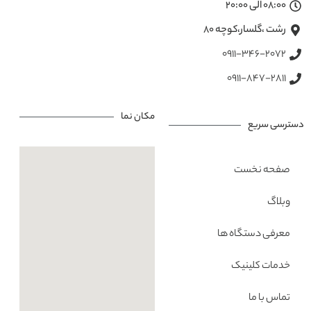
08:00 الی 20:00
رشت ،گلسار،کوچه ۸۰
0911-346-2072
0911-847-2811
مکان نما
دسترسی سریع
صفحه نخست
وبلاگ
معرفی دستگاه ها
خدمات کلینیک
تماس با ما