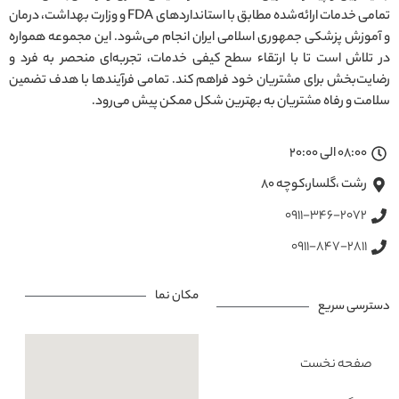
تمامی خدمات ارائه‌شده مطابق با استانداردهای FDA و وزارت بهداشت، درمان
و آموزش پزشکی جمهوری اسلامی ایران انجام می‌شود. این مجموعه همواره
در تلاش است تا با ارتقاء سطح کیفی خدمات، تجربه‌ای منحصر به فرد و
رضایت‌بخش برای مشتریان خود فراهم کند. تمامی فرآیندها با هدف تضمین
سلامت و رفاه مشتریان به بهترین شکل ممکن پیش می‌رود.
08:00 الی 20:00
رشت ،گلسار،کوچه ۸۰
0911-346-2072
0911-847-2811
مکان نما
دسترسی سریع
صفحه نخست