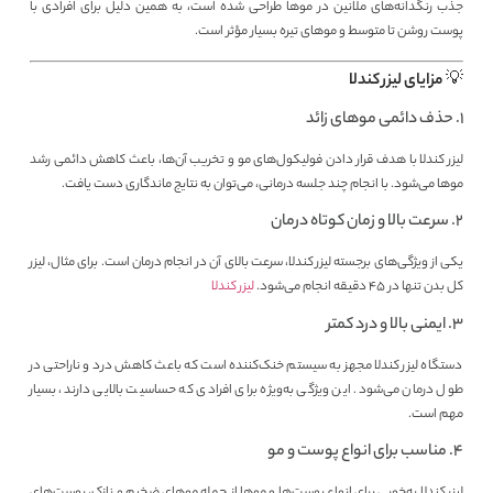
جذب رنگدانه‌های ملانین در موها طراحی شده است، به همین دلیل برای افرادی با
پوست روشن تا متوسط و موهای تیره بسیار مؤثر است.
💡 مزایای لیزر کندلا
1. حذف دائمی موهای زائد
لیزر کندلا با هدف قرار دادن فولیکول‌های مو و تخریب آن‌ها، باعث کاهش دائمی رشد
موها می‌شود. با انجام چند جلسه درمانی، می‌توان به نتایج ماندگاری دست یافت.
2. سرعت بالا و زمان کوتاه درمان
یکی از ویژگی‌های برجسته لیزر کندلا، سرعت بالای آن در انجام درمان است. برای مثال، لیزر
کل بدن تنها در ۴۵ دقیقه انجام می‌شود.
لیزر کندلا
3. ایمنی بالا و درد کمتر
دستگاه لیزر کندلا مجهز به سیستم خنک‌کننده است که باعث کاهش درد و ناراحتی در
طول درمان می‌شود. این ویژگی به‌ویژه برای افرادی که حساسیت بالایی دارند، بسیار
مهم است.
4. مناسب برای انواع پوست و مو
لیزر کندلا به‌خوبی برای انواع پوست‌ها و موها از جمله موهای ضخیم و نازک، پوست‌های