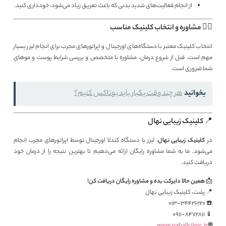
از انجام فعالیت‌های شدید بدنی که باعث تعریق زیاد می‌شود، خودداری کنید.
🧑‍⚕️ مشاوره و انتخاب کلینیک مناسب
انتخاب کلینیک معتبر با دستگاه‌های اورجینال و اپراتورهای مجرب برای انجام لیزر بسیار
مهم است. قبل از شروع درمان، مشاوره با متخصص و بررسی شرایط پوست و موهای
شما ضروری است.
بخوانید
هر چند وقت یکبار باید بوتاکس کنیم؟
📍 کلینیک زیبایی نهال
در
کلینیک زیبایی نهال
، لیزر با دستگاه کندلا اورجینال توسط اپراتورهای مجرب انجام
می‌شود. ما به شما مشاوره رایگان ارائه می‌دهیم تا بهترین نتیجه را از درمان خود
دریافت کنید.
📩
همین حالا دایرکت بده و مشاوره رایگان دریافت کن!
📍 رشت، کلینیک زیبایی نهال
☎️ 013-34426220
📱 0911-8472811
www.nahallclinic.ir
🌐