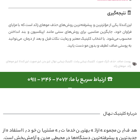
🧾 نتیجه‌گیری
لیزر کندلا یکی از مؤثرترین و پیشرفته‌ترین روش‌های حذف موهای زائد است که با مزایای
فراوان خود، جایگزین مناسبی برای روش‌های سنتی مانند اپیلاسیون و بند انداختن
محسوب می‌شود. با انتخاب کلینیک معتبر و رعایت نکات قبل و بعد از درمان، می‌توانید
به پوستی صاف، لطیف و بدون مو دست یابید.
پوست صاف
,
حذف کرک صورت
,
کلینیک زیبایی رشت
,
کلینیک زیبایی نهال
,
لیزر بدن
,
لیزر صورت
,
لیزر کندلا
,
لیزر موهای
زائد
,
موهای زائد
☎️ ارتباط سریع با ما: 2072 - 346 - 0911
درباره کلینیک نـهـال
هدف این مجموعه ارائه بهترین خدمات به مشتریان خود با استفاده از
جدیدترین و پیشرفته‌ترین دستگاه‌ها در محیطی مدرن و آرامش‌بخش است.