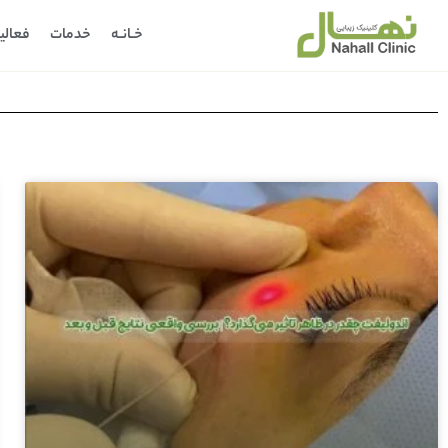
خـانـه
خدمات
فعالی