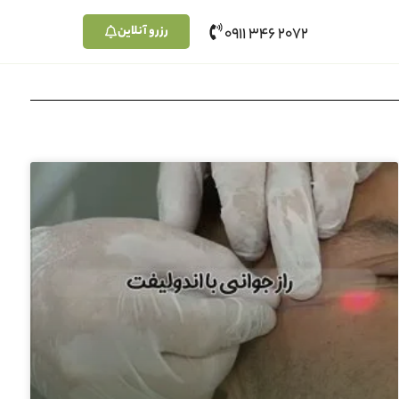
رزرو آنلاین
2072 346 0911