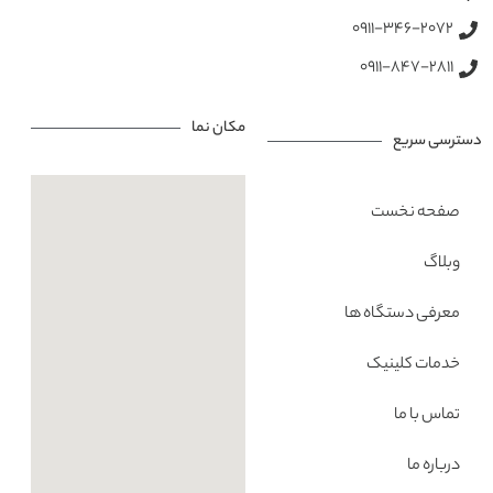
0911-346-2072
0911-847-2811
مکان نما
دسترسی سریع
صفحه نخست
وبلاگ
معرفی دستگاه ها
خدمات کلینیک
تماس با ما
درباره ما