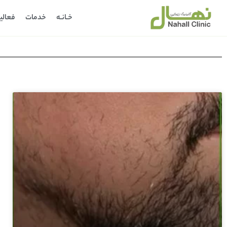
خـانـه
خدمات
فعالی