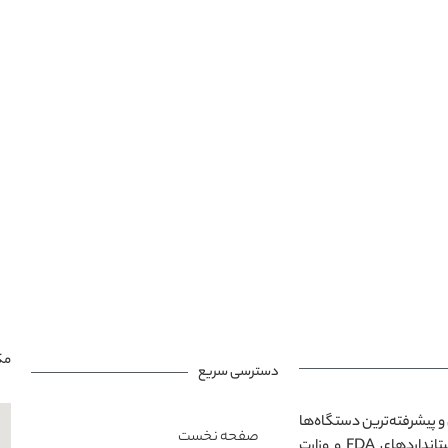
مک
دسترسی سریع
و پیشرفته‌ترین دستگاه‌ها
صفحه نخست
در محیطی مدرن و آرامش‌بخش است. تمامی خدمات ارائه‌شده مطابق با استانداردهای FDA و وزارت