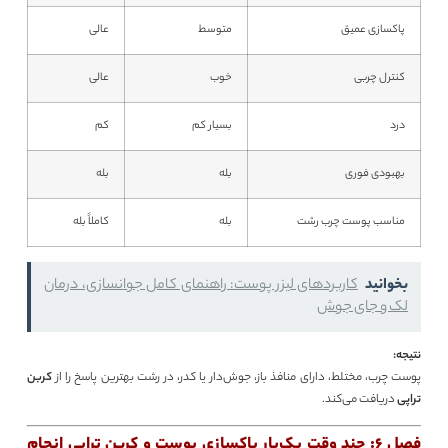
پاکسازی عمیق
متوسط
عالی
کنترل چربی
خوب
عالی
درد
بسیار کم
کم
بهبودی فوری
بله
بله
مناسب پوست چرب رشت
بله
کاملاً بله
بخوانید
کاربردهای لیزر پوست: راهنمای کامل جوانسازی، درمان
لک و جای جوش
نتیجه:
پوست چرب، مختلط، دارای منافذ باز، جوش‌دار یا کدر، در رشت بهترین پاسخ را از
کربن
تراپی
دریافت می‌کند.
فصل 6: چند وقت یک‌بار پاکسازی پوست و کربن تراپی انجام