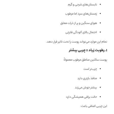
تابستان‌های شرجی و گرم
زمستان‌های سرد اما مرطوب
هوای سنگین و پر از ذرات معلق
احتمال بالای آلودگی قارچی
تمام این موارد می‌تواند پوست را تحت تاثیر قرار دهد.
۱. رطوبت زیاد = چربی بیشتر
پوست ساکنین مناطق مرطوب معمولاً:
چرب‌تر است
منافذ بازتری دارد
بیشتر جوش می‌زند
حالت براقی همیشگی دارد
این چربی اضافی باعث: