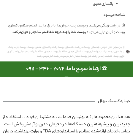
پاکسازی عمیق
شناخته می‌شود.
اگر در رشت زندگی می‌کنید و پوست چرب، جوش‌دار یا براق دارید، انجام منظم پاکسازی
پوست و کربن تراپی می‌تواند
پوست شما را چند درجه شفاف‌تر، سالم‌تر و جوان‌تر کند
.
از بین بردن جای جوش
,
پاکسازی پوست در رشت
,
پاکسازی پوست رشت
,
پاکسازی عمقی پوست
,
پوست چرب رشت
,
جوانسازی پوست رشت
,
جوانسازی پوست شمال
,
درمان منافذ باز پوست
,
درمان منافذ باز رشت
,
فیشیال رشت
,
کربن
تراپی رشت
,
کلینیک زیبایی رشت
,
لیزر پوست شمال
,
لیزر کربنی در رشت
,
لیزر کربنی رشت
☎️ ارتباط سریع با ما: 2072 - 346 - 0911
درباره کلینیک نـهـال
هدف این مجموعه ارائه بهترین خدمات به مشتریان خود با استفاده از
جدیدترین و پیشرفته‌ترین دستگاه‌ها در محیطی مدرن و آرامش‌بخش است.
تمامی خدمات ارائه‌شده مطابق با استانداردهای FDA و وزارت بهداشت، درمان