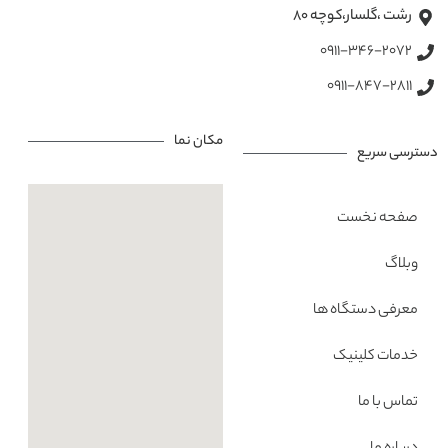
رشت ،گلسار،کوچه ۸۰
0911-346-2072
0911-847-2811
مکان نما
دسترسی سریع
صفحه نخست
وبلاگ
معرفی دستگاه ها
خدمات کلینیک
تماس با ما