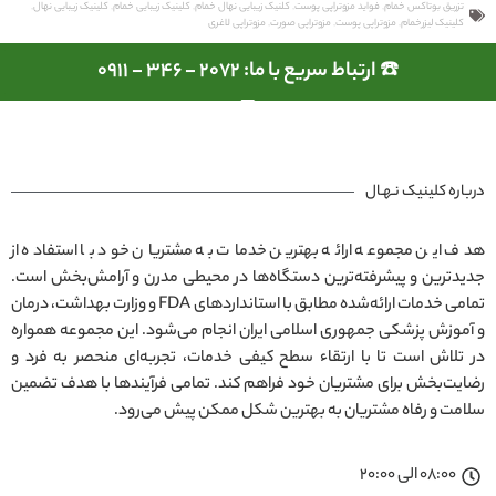
تزریق بوتاکس خمام
,
فواید مزوتراپی پوست
,
کلنیک زیبایی نهال خمام
,
کلینیک زیبایی خمام
,
کلینیک زیبایی نهال
,
کلینیک لیزرخمام
,
مزوتراپی پوست
,
مزوتراپی صورت
,
مزوتراپی لاغری
☎️ ارتباط سریع با ما: 2072 - 346 - 0911
درباره کلینیک نـهـال
هدف این مجموعه ارائه بهترین خدمات به مشتریان خود با استفاده از
جدیدترین و پیشرفته‌ترین دستگاه‌ها در محیطی مدرن و آرامش‌بخش است.
تمامی خدمات ارائه‌شده مطابق با استانداردهای FDA و وزارت بهداشت، درمان
و آموزش پزشکی جمهوری اسلامی ایران انجام می‌شود. این مجموعه همواره
در تلاش است تا با ارتقاء سطح کیفی خدمات، تجربه‌ای منحصر به فرد و
رضایت‌بخش برای مشتریان خود فراهم کند. تمامی فرآیندها با هدف تضمین
سلامت و رفاه مشتریان به بهترین شکل ممکن پیش می‌رود.
08:00 الی 20:00