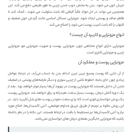
جریان خون می شود. بدن به محض ذوب شدن چربی به طور طبیعی دفع می کند. این
همچنین می تواند در حل مواد غالباً الیافی که باعث سلولیت می شوند ، کمک کند تا
ظاهر صاف و پوستی ایجاد شود. مزوتراپی مسائل اساسی مانند گردش خون ضعیف و
التهاب را که باعث آسیب پوست می شود را اصلاح می کند.
انواع مزوتراپی و کاربرد آن چیست؟
مزوتراپی دارای انواع مختلفی چون: مزوتراپی پوست و صورت، مزوتراپی مو، مزوتراپی
چربی و مزوتراپی لاغری است.
مزوتراپی پوست و عملکرد آن
از آن جایی که پوست وسیع ترین ترین اندام بدن به حساب می‌آید، در نتیجه عوامل
زیادی چون جای بخیه، خطوط ناشی از چربی سوزی و دیگر عارضه‌های پوستی در ضعیف
شدن آن دخیل هستند که مزوتراپی پوست در بهبود آن‌ها بسیار موثر خواهد بود. بعد از
یک دوره کامل درمان، پوست بسیار سفت، هیدراته و براق خواهد شد. مزوتراپی پوست
یک روش جوانسازی قوی است که برای سفت نمودن پوست های شل کاربرد دارد. در
این روش علاوه بر ترمیم از طریق تزریق مداوم موضعی، آنتی اکسیدان‌ها، املاح مورد
نیاز و آنتی اکسیدان‌ها نیز مستقیما با بافت در ارتباط هستند. این نکته را در نظر داشته
باشید که مزوتراپی جایگزین همه‌ی درمان های جوانسازی نمی‌باشد.