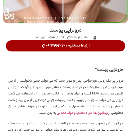
مزوتراپی پوست
دسامبر 19, 2023
11:29 ق.ظ
بدون نظر
ارتباط مستقیم : 09113462072
مزوتراپی چیست؟
مزوتراپی یک روش غیر جراحی ایمن و موثر است که می تواند چربی ناخواسته را از بین
ببرد. این روش از سال1952 در فرانسه وسعت یافته و مورد کاربرد قرار گرفت. مزوتراپی
اکنون مورد تایید FDA است و افراد زیادی در ایالات متحده از آن استفاده می کنند.
مزوتراپی می تواند سلولیت را بهبود بخشد، رسوبات چربی موضعی را از بین ببرد و باعث
کاهش آن شود. فواید اثبات شده برای جلوگیری از پیری دارد، این فرآیند شامل تزریق
مخلوطی از
ویتامین ها، مواد مغذی و مواد معدنی
به بدن است.
در این روش از سوزن های بسیار ظریف در لایه ای از چربی که به مزودرم معروف است،
زیر پوست تزریق می شود. سپس ویتامین ها و سایر خواص تزریق در چربی حل و وارد