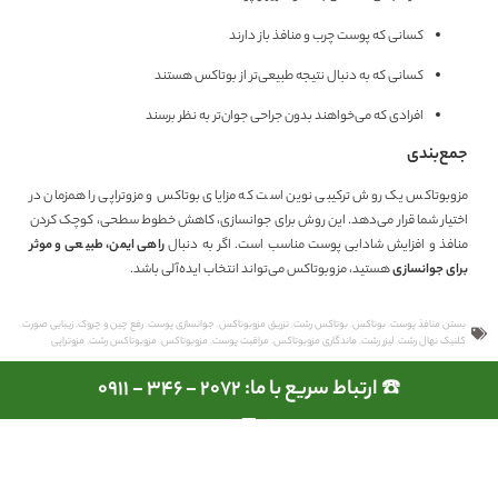
کسانی که پوست چرب و منافذ باز دارند
کسانی که به دنبال نتیجه طبیعی‌تر از بوتاکس هستند
افرادی که می‌خواهند بدون جراحی جوان‌تر به نظر برسند
جمع‌بندی
مزوبوتاکس یک روش ترکیبی نوین است که مزایای بوتاکس و مزوتراپی را همزمان در
اختیار شما قرار می‌دهد. این روش برای جوانسازی، کاهش خطوط سطحی، کوچک کردن
منافذ و افزایش شادابی پوست مناسب است. اگر به دنبال
راهی ایمن، طبیعی و موثر
برای جوانسازی
هستید، مزوبوتاکس می‌تواند انتخاب ایده‌آلی باشد.
بستن منافذ پوست
,
بوتاکس
,
بوتاکس رشت
,
تزریق مزوبوتاکس
,
جوانسازی پوست
,
رفع چین و چروک
,
زیبایی صورت
,
کلنیک نهال رشت
,
لیزر رشت
,
ماندگاری مزوبوتاکس
,
مراقبت پوست
,
مزوبوتاکس
,
مزوبوتاکس رشت
,
مزوتراپی
☎️ ارتباط سریع با ما: 2072 - 346 - 0911