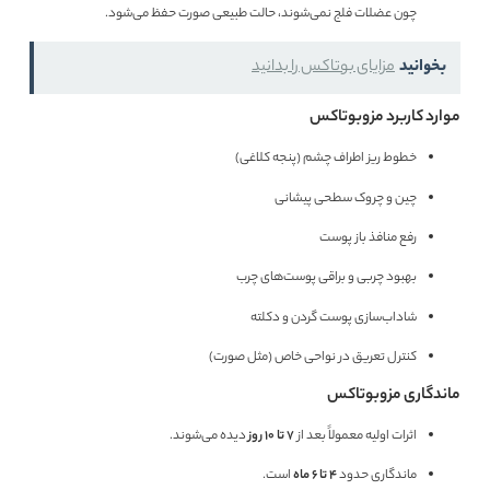
چون عضلات فلج نمی‌شوند، حالت طبیعی صورت حفظ می‌شود.
بخوانید
مزایای بوتاکس را بدانید
موارد کاربرد مزوبوتاکس
خطوط ریز اطراف چشم (پنجه کلاغی)
چین و چروک سطحی پیشانی
رفع منافذ باز پوست
بهبود چربی و براقی پوست‌های چرب
شاداب‌سازی پوست گردن و دکلته
کنترل تعریق در نواحی خاص (مثل صورت)
ماندگاری مزوبوتاکس
اثرات اولیه معمولاً بعد از
۷ تا ۱۰ روز
دیده می‌شوند.
ماندگاری حدود
۴ تا ۶ ماه
است.