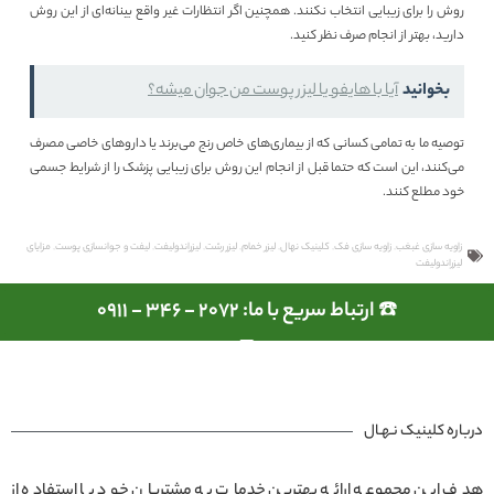
روش را برای زیبایی انتخاب نکنند. همچنین اگر انتظارات غیر واقع بینانه‌ای از این روش
دارید، بهتر از انجام صرف نظر کنید.
بخوانید
آیا با هایفو یا لیزر پوست من جوان میشه؟
توصیه ما به تمامی کسانی که از بیماری‌های خاص رنج می‌برند یا داروهای خاصی مصرف
می‌کنند، این است که حتما قبل از انجام این روش برای زیبایی پزشک را از شرایط جسمی
خود مطلع کنند.
زاویه سازی غبغب
,
زاویه سازی فک
,
کلینیک نهال
,
لیزر خمام
,
لیزر رشت
,
لیزراندولیفت
,
لیفت و جوانسازی پوست
,
مزایای
لیزراندولیفت
☎️ ارتباط سریع با ما: 2072 - 346 - 0911
درباره کلینیک نـهـال
هدف این مجموعه ارائه بهترین خدمات به مشتریان خود با استفاده از