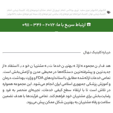
الکترولیز
,
الکترولیز موی سفید
,
تزریق بوتاکس خمام
,
تزریق ژل خمام
,
عملکرد لیزرموهای زائد
,
کلینیک زیبایی خمام
,
کلینیک زیبایی نهال
,
کلینیک لیزرخمام
,
لیزر موهای زائد بیکینی
,
لیزر موهای زائد سینه
,
لیزر موهای سفید با الکترولیز
☎️ ارتباط سریع با ما: 2072 - 346 - 0911
درباره کلینیک نـهـال
هدف این مجموعه ارائه بهترین خدمات به مشتریان خود با استفاده از
جدیدترین و پیشرفته‌ترین دستگاه‌ها در محیطی مدرن و آرامش‌بخش است.
تمامی خدمات ارائه‌شده مطابق با استانداردهای FDA و وزارت بهداشت، درمان
و آموزش پزشکی جمهوری اسلامی ایران انجام می‌شود. این مجموعه همواره
در تلاش است تا با ارتقاء سطح کیفی خدمات، تجربه‌ای منحصر به فرد و
رضایت‌بخش برای مشتریان خود فراهم کند. تمامی فرآیندها با هدف تضمین
سلامت و رفاه مشتریان به بهترین شکل ممکن پیش می‌رود.