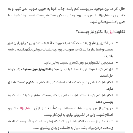
حال اگر ملانین موجود در پوست کم باشد، جذب گرما به خوبی صورت نمی گیرد و به
دنبال آن موهای زائد از بین نمی رود و حتی ممکن است به پوست، آسیب وارد شود و یا
حتی باعث سوختگی شود.
تفاوت
لیزر
با الکترولیز چیست؟
در الکترولیز نتایج به دست آمده به صورت دائم هستند ولی در لیزر این طور
نیست و شما نیاز دارید که به صورت دوره ای، جلسات درمانی نگهدارنده داشته
باشید.
همچنین الکترولیز عوارض کمتری نسبت به لیزر دارد.
لیزر نمی‌تواند موهای زائد سفید را از بین ببرد و
الکترولیز موی سفید
بهترین راه
حل است.
الکترولیز در نواحی کوچک، تعداد جلسه کمتر و اثر دهی بیشتری نسبت به لیزر
دارد.
الکترولیز نمی‌تواند مانند لیزر مناطقی را که وسعت بیشتری دارند، به یکباره
پوشش دهد.
در روش از بین بردن موها به وسیله لیزر حتماً باید قبل از آن
موهای زائد
، شیو و
اصلاح شوند. ولی در الکترولیز نیازی به این کار نیست.
شاید یکی از معایب الکترولیز این باشد که زمان بر است و اگر وسعت ناحیه
ی تحت درمان زیاد باشد ، نیاز به جلسات و زمان بیشتری است.