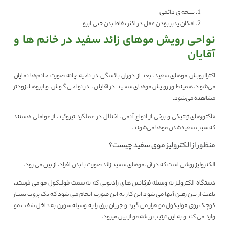
نتیجه ی دائمی
امکان پذیر بودن عمل در اکثر نقاط بدن حتی ابرو
نواحی رویش موهای زائد سفید در خانم ها و
آقایان
اکثرا رویش موهای سفید، بعد از دوران یائسگی در ناحیه چانه صورت خانم‌ها نمایان
می‌شود. همینطور رویش موهای سفید در آقایان، در نواحی گوش و ابروها، زودتر
مشاهده می‌شود.
فاکتورهای ژنتیکی و برخی از انواع آنمی، اختلال در عملکرد تیروئید، از عواملی هستند
که سبب سفیدشدن موها می‌شوند.
منظور از الکترولیز موی سفید چیست؟
الکترولیز روشی است که در آن، موهای سفید زائد صورت یا بدن افراد، از بین می رود.
دستگاه الکترولیز به وسیله فرکانس های رادیویی که به سمت فولیکول مو می فرستد،
باعث از بین رفتن آنها می شود این کار به این صورت انجام می شود که یک پروب بسیار
کوچک روی فولیکول مو قرار می گیرد و جریان برق را به وسیله سوزن به داخل شفت مو
وارد می کند و به این ترتیب ریشه مو از بین میرود.