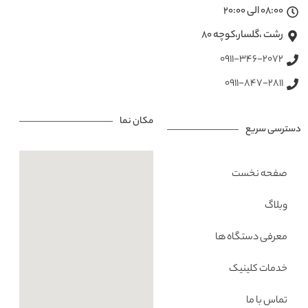
08:00 الی 20:00
رشت ،گلسار،کوچه ۸۰
0911-346-2072
0911-847-2811
مکان نما
دسترسی سریع
صفحه نخست
وبلاگ
معرفی دستگاه ها
خدمات کلینیک
تماس با ما