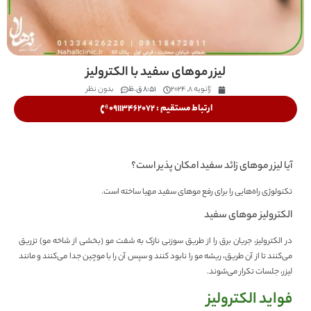
لیزر موهای سفید با الکترولیز
ژانویه 8, 2024
8:51 ق.ظ
بدون نظر
ارتباط مستقیم : 09113462072
آیا لیزر موهای زائد سفید امکان پذیر است؟
تکنولوژی راه‌هایی را برای رفع موهای سفید مهیا ساخته است.
الکترولیز موهای سفید
در الکترولیز، جریان برق را از طریق سوزنی نازک به شفت مو (بخشی از شاخه مو) تزریق
می‌کنند تا از آن طریق، ریشه مو را نابود کنند و سپس آن را با موچین جدا می‌کنند و مانند
لیزر، جلسات تکرار می‌شوند.
فواید الکترولیز