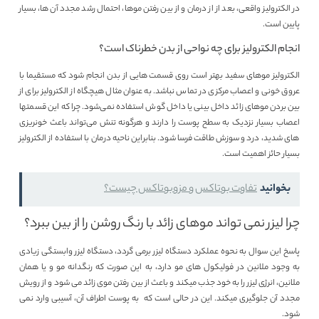
در الکترولیز واقعی، بعد از از درمان و از بین رفتن موها، احتمال رشد مجدد آن ها، بسیار
پایین است.
انجام الکترولیز برای چه نواحی از بدن خطرناک است؟
الکترولیز موهای سفید بهتر است روی قسمت هایی از بدن انجام شود که مستقیما با
عروق خونی و اعصاب مرکزی در تماس نباشد. به عنوان مثال هیچگاه از الکترولیز برای از
بین بردن موهای زائد داخل بینی یا داخل گوش استفاده نمی‌شود. چرا که این قسمتها
اعصاب بسیار نزدیک به سطح پوست را دارند و هرگونه تنش می‌تواند باعث خونریزی
های شدید، درد و سوزش طاقت فرسا شود. بنابراین ناحیه درمان با استفاده از الکترولیز
بسیار حائز اهمیت است.
بخوانید
تفاوت بوتاکس و مزوبوتاکس چیست؟
چرا لیزر نمی تواند موهای زائد با رنگ روشن را از بین ببرد؟
پاسخ این سوال به نحوه عملکرد دستگاه لیزر برمی گردد، دستگاه لیزر وابستگی زیادی
به وجود ملانین در فولیکول های مو دارد، به این صورت که رنگدانه مو و یا همان
ملانین، انرژی لیزر را به خود جذب میکند و باعث از بین رفتن موی زائد می شود و از رویش
مجدد آن جلوگیری میکند. این در حالی است که به پوست اطراف آن، آسیبی وارد نمی
شود.