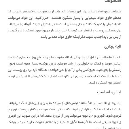
محصولات
همراه با دوره آماده سازی برای لیزر موهای زائد، باید از محصولات، به خصوص آنهایی که
معطر، حاوی مواد شیمیایی یا بسیار سنگین هستند، احتراز کنید. این مواد می‌توانند
ناحیه درمان را تحریک کنند و حتی ممکن است منجر به تاول شوند. آلوئه ورا می‌تواند
برای تسکین پوست و کاهش هر گونه ناراحتی چند بار در روز مورد استفاده قرار گیرد. از
آرایش نیز باید اجتناب شود، مگر اینکه حاوی مواد معدنی باشد.
لایه برداری
باید بالافاصله پس از لیزر از لایه برداری اجتناب شود، اما چهار یا پنج روز بعد، برای کمک به
ریختن موها و کمک به جلوگیری از رشد موهای درون روئیده بسیار مهم است (چون
راستش را بخواهید، هیچ کس یکی از آنها را نمی‌خواهد). هنگام لایه برداری پوست، این
کار را با ملایمت انجام دهید و برای این کار، همیشه از دستکش‌های لایه برداری نرم یا
اسفنج نرم استفاده کنید.
لباس نامناسب
لباس‌های نامناسب یا تنگ مانند لباس‌های چسبیده به بدن و جین‌های تنگ می‌توانند
باعث ایجاد اصطکاک و ناراحتی شوند که ممکن است موجب واکنش پوست، تورم یا
قرمزی شود. قرمزی و / یا تورم می‌تواند پس از لیزر رخ دهد، اما در این صورت این قرمزی
ی تورم طبیعی است، اما اگر شما نگران هستید و یا علائم عفونت دارید، باید با پزشک
خود تماس بگیرید.