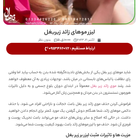
لیزر موهای زائد ‌زیربغل
اکتبر 21, 2023
10:00 ق.ظ
بدون نظر
ارتباط مستقیم : 09113462072
شاید موهای زیر بغل یکی از بخش‌های نادیده‌گرفته شده بدن به حساب بیاید اما وقتی
پای نظافت یا لباس‌های تابستانی در میان باشد، توجهات زیادی به آن معطوف خواهد
شد. رشد
موی زائد زیر بغل
معمولاً در ابتدای دوران بلوغ جسمی و به دلیل تاثیرات
هورمون تستسترون در بدن مردان و همچنین زنان آغاز می‌شود.
فراموش کردن حذف موی زائد زیر بغل باعث خجالت و ناراحتی افراد می­ شود. با حذف
دائمی موهای زائد، شما هنگام دوش گرفتن، یک مورد کمتر برای انجام دادن خواهید
داشت. در حالی که اصلاح و سایر روش‌های حذف مو می‌تواند باعث تحریک پوست و
قرمزی آن شود. حذف مو با لیزر موهای زائد باعث بهبود کیفیت پوست شما می‌شود.
مزیت ها و تاثیرات مثبت لیزر بر زیر بغل