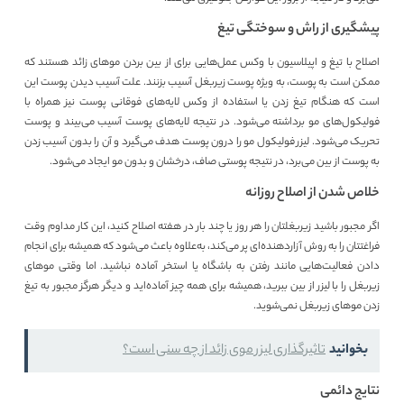
پیشگیری از راش و سوختگی تیغ
اصلاح با تیغ و اپیلاسیون با وکس عمل‌هایی برای از بین بردن موهای زائد هستند که
ممکن است به پوست، به ویژه پوست زیربغل آسیب بزنند. علت آسیب دیدن پوست این
است که هنگام تیغ زدن یا استفاده از وکس لایه‌های فوقانی پوست نیز همراه با
فولیکول‌های مو برداشته می‌شود. در نتیجه لایه‌های پوست آسیب می‌بیند و پوست
تحریک می‌شود. لیزر فولیکول مو را درون پوست هدف می‌گیرد و آن را بدون آسیب زدن
به پوست از بین می‌برد، در نتیجه پوستی صاف، درخشان و بدون مو ایجاد می‌شود.
خلاص شدن از اصلاح روزانه
اگر مجبور باشید زیربغلتان را هر روز یا چند بار در هفته اصلاح کنید، این کار مداوم وقت
فراغتتان را به روش آزاردهنده‌ای پر می‌کند، به‌علاوه باعث می‌شود که همیشه برای انجام
دادن فعالیت‌هایی مانند رفتن به باشگاه یا استخر آماده نباشید. اما وقتی موهای
زیربغل را با لیزر از بین ببرید، همیشه برای همه چیز آماده‌اید و دیگر هرگز مجبور به تیغ
زدن موهای زیربغل نمی‌شوید.
بخوانید
تاثیرگذاری لیزر موی زائد از چه سنی است؟
نتایج دائمی