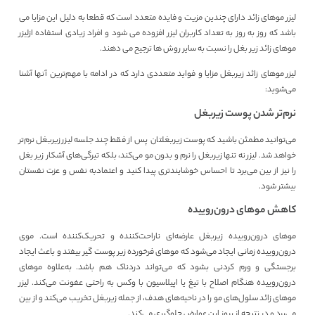
لیزر موهای زائد دارای چندین مزیت و فایده متعدد است که قطعا به دلیل این مزایا می
باشد که روز به روز به تعداد کاربران لیزر افزوده می شود و افراد زیادی استفاده ازلیزر
موهای زائد زیر بغل را نسبت به سایر روش ها ترجیح می دهند.
لیزر موهای زائد زیربغل مزایا و فواید متعددی دارد که در ادامه با مهم‌ترین آنها آشنا
می‌شوید:
نرم‌تر شدن پوست زیربغل
می‌توانید مطمئن باشید که پوست زیربغلتان پس از فقط چند جلسه لیزر زیربغل نرم‌تر
خواهد شد. لیزر نه تنها زیربغل را نرم و بدون مو می‌کند، بلکه تیرگی‌های آشکار زیر بغل
را نیز از بین می‌برد تا احساس خوشایندتری پیدا کنید و اعتمادبه نفس و عزت نفستان
بیشتر شود.
کاهش موهای درون‌روییده
موهای درون‌روییده زیربغل عارضه‌ای ناراحت‌کننده و تحریک‌کننده است. موی
درون‌روییده زمانی ایجاد می‌شود که موهای فرخورده زیر پوست گیر بیفتد و باعث ایجاد
برجستگی و ورم کردنی بشود که می‌تواند دردناک هم باشد. به‌علاوه موهای
درون‌روییده هنگام اصلاح با تیغ یا اپیلاسیون با وکس به راحتی عفونت می‌کند. لیزر
موهای زائد سلول‌های مو را در ناحیه‌های هدف، از جمله زیربغل تخریب می‌کند و از بین
می‌برد و در نتیجه از بروز این عوارض جلوگیری می‌کند.