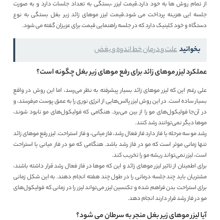
از تمام روش ها به خود دارد.قیمت لیزر ،بستگی به تعداد جلسات دارد و به صورت
جلسه ایی هزینه پرداخت می شود.قیمت لیزر موهای زائد زیر بغل بستگی به نوع
دستگاه و خود کلینیک دارد که در جلسه راهنمایی قیمت برای عزیزان گفته می شود.
بخوانید
علت و درمان خط اندوه و بغض
عملکرد لیزر موهای زائد برای رفع موهای زیر بغل چگونه است؟
علی رغم این که لیزر موهای زائد بسیار پیشرفته به نظر می‌رسد، اما این روش در واقع
بسیار ساده است. در این روش لیزر پالس‌هایی از انرژی نوری را به عمق پوست می‍‌فرستد، و
در آن‌جا فولیکول‌های مو را از بین می‌برد. هنگامی که فولیکول‌های مو نابود شوند،
موها دیگر نمی‌توانند رشد کنند.
رشد مو سه مرحله یا فاز دارد فاز فعال رشد، فاز میانی، و فاز استراحت. لیزر رفع موهای زائد
تنها زمانی موثر است که مو در فاز رشد باشد. هنگامی که مو در فاز میانی یا استراحت
است، لیزر نمی‌تواند ریشه مو را تخریب کند.
برای اطمینان از تاثیر لیزر موهای زائد و این که موها در فاز فعال رشد قرار داشته باشند،
مشتریان باید چند جلسه درمانی را در طول چند هفته انجام دهند. به این شکل زمانی
برای استراحت بدن فراهم شده و تکنسین لیزر می‌تواند لیزر را در زمانی که فولیکول‌های
مو در فاز رشد قرار دارند انجام دهد.
آیا لیزر موهای زیر بغل منجر به سرطان می شود؟