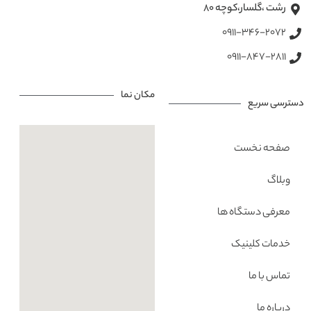
رشت ،گلسار،کوچه ۸۰
0911-346-2072
0911-847-2811
مکان نما
دسترسی سریع
صفحه نخست
وبلاگ
معرفی دستگاه ها
خدمات کلینیک
تماس با ما
درباره ما