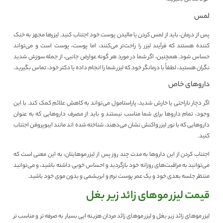
لمس
پس از درمان، باید از لمس کردن یا مالیدن پوست خود اجتناب کنید. لیزرها مجهز به خنک
کننده هستند که فرآیند لیزر را راحت‌تر می‌کنند، اما پوست، پوست است و می‌تواند
حساس شود. همچنین، اگر شما در مورد هر گونه عوارض جانبی، از جمله سوزش شدید
نگران هستید، لطفاً با درمانگر خود که لیزر شما را انجام داده یا دکتر خود، تماس بگیرید.
داروهای خاص
اگر دچار ناراحتی یا خارش شدید، پاراستامول می‌تواند به کاهش علائم کمک کند. با این
وجود، تمام داروها برای شما مناسب نیستند و باید از مصرف داروهایی که به عنوان
داروهایی که با نور لیزر واکنش نشان می‌دهند، شناخته شده اند مانند ایبوپروفن اجتناب
کنید.
اجتناب کردن از این داروها به مدت چند روز پس از لیزر موهایتان، به این معنی است که
می‌توانید به مراقبت‌های روزانه خود بازگردید و احساس خوبی داشته باشید، و می‌توانید
منتظر جلسه بعدی خود و یک عمر پوست نرم و ابریشمی و بدون موی خود باشید.
قیمت لیزر موهای زائد زیر بغل
لیزر موهای زائد زیر بغل و لیزر موهای زائد مردان هزینه ایی بسیار به صرفه تر و مناسب تر