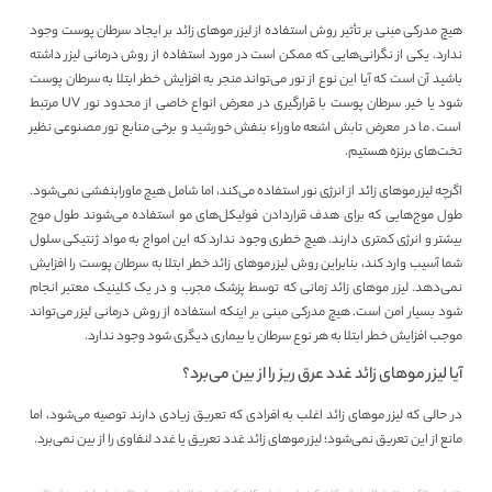
هیچ مدرکی مبنی بر تأثیر روش استفاده از لیزر موهای زائد بر ایجاد سرطان پوست وجود
ندارد. یکی از نگرانی‌هایی که ممکن است در مورد استفاده از روش درمانی لیزر داشته
باشید آن است که آیا این نوع از نور می‌تواند منجر به افزایش خطر ابتلا به سرطان پوست
شود یا خیر. سرطان پوست با قرارگیری در معرض انواع خاصی از محدود نور UV مرتبط
است. ما در معرض تابش اشعه ماوراء بنفش خورشید و برخی منابع نور مصنوعی نظیر
تخت‌های برنزه هستیم.
اگرچه لیزر موهای زائد از انرژی نور استفاده ‌می‌کند، اما شامل هیچ ماورابنفشی نمی‌شود.
طول موج‌هایی که برای هدف‌ قراردادن فولیکل‌های مو استفاده می‌شوند طول موج
بیشتر و انرژی کمتری دارند. هیچ خطری وجود ندارد که این امواج به مواد ژنتیکی سلول
شما آسیب وارد کند، بنابراین روش لیزر موهای زائد خطر ابتلا به سرطان پوست را افزایش
نمی‌دهد. لیزر موهای زائد زمانی که توسط پزشک مجرب و در یک کلینیک معتبر انجام
شود بسیار امن است. هیچ مدرکی مبنی بر اینکه استفاده از روش درمانی لیزر می‌تواند
موجب افزایش خطر ابتلا به هر نوع سرطان یا بیماری دیگری شود وجود ندارد.
آیا لیزر موهای زائد غدد عرق ریز را از بین می‌برد؟
در حالی که
لیزر موهای زائد
اغلب به افرادی که تعریق زیادی دارند توصیه می‌شود، اما
مانع از این تعریق نمی‌شود؛ لیزر موهای زائد غدد تعریق یا غدد لنفاوی را از بین نمی‌برد.