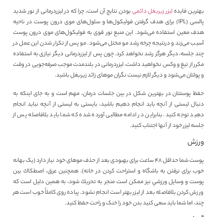
بهترین فایده
لیزر زیربغل دائمی
بودن نتایج آن است، چرا که در لیزردرمانی از نور شدید
پالسی (IPL) برای هدف گرفتن فولیکول‌ها و سلول‌های موی درون پوست در ناحیه
هدف معین استفاده می‌شود. این منبع نور قوی به فولیکول‌های موی درون پوست
آسیب می‌زند و درنتیجه چرخه رشد مو مختل می‌شود. مو پس از تکرار شدن این عمل در
چند جلسه، دیگر هرگز رشد نخواهد کرد. چون پس از لیزردرمانی دیگر نیازی به استفاده
مکرر از تیغ و وکس نخواهید داشت، لیزردرمانی در بلندمدت موجب صرفه‌جویی در وقت
و پولتان می‌شود و دیگر لازم نیست نگران موهای زائد زیربغل باشید.
حفظ پوستتان در بهترین شکل در بین جلسات درمان، مهم است و به جای اینکه به
دنبال لیستی از آنچه باید انجام دهیم باشید، بایستی به لیستی از آنچه نباید انجام
دهید توجه کنید. بنابراین در ادامه مطالبی آورده شده که شما باید بلافاصله پس از
جلسه لیزر خود از آن­ها اجتناب کنید.
ورزش
پوست شما حداقل 48 ساعت برای بهبودی بعد از حذف موهای خود نیاز دارد (یک بهانه
خوب برای نرفتن به باشگاه و استراحت کردن در خانه). همچنين عرق، اصطكاك بين
پوست و وسايل ورزشي نیز ممكن است منجر به تحريك شود، به همين دليل است كه
ورزش کردن بلافاصله بعد از لیزر بهتر است انجام نشود. پیاده روی کاملاً خوب است هر
چند، اما شما باید سعی کنید بدن خود را خنک و راحت حفظ کنید.