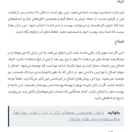
گرما
لیزر باعث حساسیت پوست شما می‌شود، پس بهتر است حداقل 48 ساعت پس از فرآیند
لیزر، از گرمای شدید، از جمله دوش و حمام گرم و همچنین اتاق‌های بخار و استخرهای
شنا (که حاوی کلر هستند و می‌توانند پوست را بدتر کنند)، اجتناب شود. این بدان معنا
نیست که شما نباید پوست خود را شستشو دهید، فقط دمای آب را ولرم نگه دارید.
اصلاح
حتی اگر چند موی زائد باقی مانده باشد (این اتفاق می‌افتد به این دلیل که لیزر موها را در
مرحله رشد هدف قرار می‌دهد)، تا چهار یا پنج روز بعد از لیزر، از تیغ استفاده نکنید. البته،
اصلاح بین جلسات مجاز است و تنها تکنیک حذف مو است که توصیه می‌شود. اصلاح با
موم، اصلاح با موچین یا کندن مو، در حالی که به طور ناخوشایندی دردناک هستند، نیز
توصیه نمی‌شود، زیرا این روش‌های اصلاح بر اثربخشی لیزر تأثیر می‌گذارند. لطفاً توجه
داشته باشید اگر در حال تجربه تورم یا پوسته پوسته شدن پوستتان هستید، این ناحیه از
پوست خود را اصلاح نکنید. البته، هنگامی که جلسات لیزر موهایتان کامل شد، می‌توانید
با تیغ خداحافظی کنید.
بخوانید
درمان هورمونی موهای زائد با لیزر | علت، روش‌ها،
مراقبت‌ها و پرسش‌های متداول