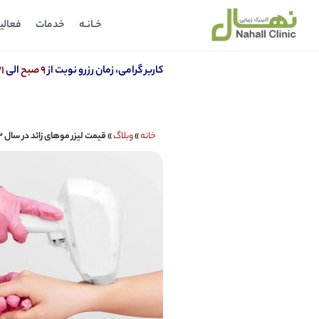
خـانـه
خدمات
فعالی
کاربر گرامی، زمان رزرو نوبت از
9 صبح
الی
21 
خانه
»
وبلاگ
»
قیمت لیزر موهای زائد در سال 1403