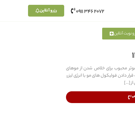
رزرو آنلاین
2072 346 0911
و نوبت آنلاین
 موثر محبوب برای خلاص شدن از موهای
ر دادن فولیکول های مو با انرژی لیزر،
از […]