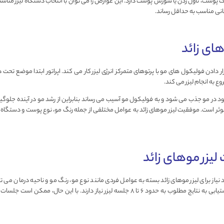
پوست، تاول زدن یا سوزش پوست دارد. این عوارض را می توان با انتخاب دستگاه لیزر منا
انی مناسب به حداقل رساند.
های زائد
ر دادن فولیکول های مو با پرتوهای متمرکز انرژی لیزر کار می کند. اپراتور ابتدا موضع تحت درمان
ع به انجام لیزر می کند.
ود در مو جذب می شود و به فولیکول مو آسیب می رساند بنابراین از رشد مو در آینده جلوگی
ر است. موفقیت لیزر موهای زائد به عوامل مختلفی از جمله رنگ مو، نوع پوست و دستگاه 
لیزر موهای زائد
یاز برای لیزر موهای زائد بسته به عوامل فردی مانند نوع مو، رنگ مو و ناحیه درمان می ت
متوسط اکثر افراد برای دستیابی به نتایج مطلوب به حدود 6 تا 8 جلسه لیزر نیاز دارند. با این 