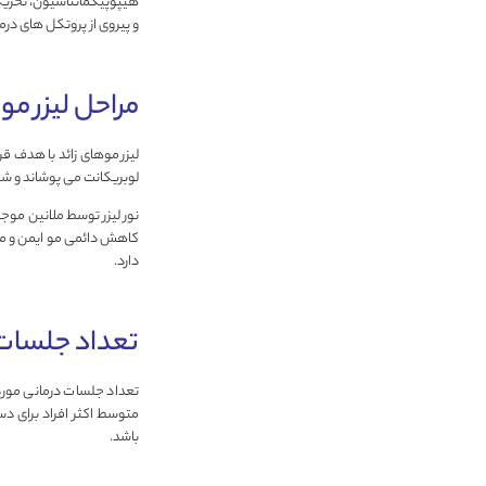
هیپوپیگمانتاسیون، تحریک 
و پیروی از پروتکل های درم
مراحل لیزر مو
لیزر موهای زائد با هدف قرا
لوبریکانت می پوشاند و شرو
نور لیزر توسط ملانین موج
کاهش دائمی مو ایمن و موث
دارد.
تعداد جلسات 
تعداد جلسات درمانی مورد ن
باشد.