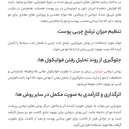
در ساختار بیشتر محلول ‌های دارویی تزریق شده در دوره مزوتراپی، موادی وجود دارند
که افزایش دهنده جریان خون و خونرسانی در زیر پوست هستند. همچنین در ترکیب
های تزریق شده، انواعی از ویتامین ها، مواد معدنی و پروتئین های مغذی برای مو
وجود دارد که غذا رسانی مناسب پوست و مو را انجام می دهند.
تنظیم میزان ترشح چربی پوست
:
مواد مورد استفاده در روش مزوتراپی، ترشح غدد چربی یا همان غدد سباسه را کنترل
کرده که سبب بهبود چربی بیش از اندازه مو می شود.
جلوگیری از روند تحلیل رفتن فولیکول
ها:
روش درمانی
مزوتراپی
ریش و سبیل با تقویت فولیکول هایی که وظیفه غذارسانی و
محافظت از مو را دارند، سبب جلوگیری از تحلیل رفتن آنها می شود که خود باعث افزایش
قدرت و بهبود حالت موها می‌شود.
اثرگذاری و کارآمدی به صورت مکمل در سایر روش ها:
مزوتراپی می تواند به عنوان تقویت کننده اثر و مکمل دیگر روش های درمانی پرپشت
کننده مو اثر داشته باشد. این روش درمانی برای بهبود نتایج کاشت مو نیز بسیار کارآمد
است و در مراحل قبل از کاشت برای خون رسانی پوست و بعد از کاشت برای تقویت
گرافت ها مورد استفاده قرار می گیرد.