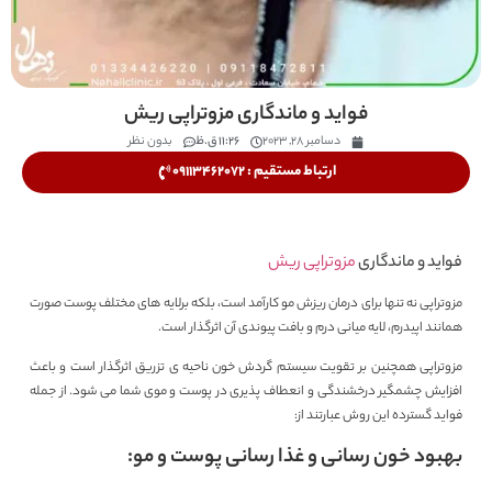
فواید و ماندگاری مزوتراپی ریش
دسامبر 28, 2023
11:26 ق.ظ
بدون نظر
ارتباط مستقیم : 09113462072
فواید و ماندگاری
مزوتراپی ریش
مزوتراپی نه تنها برای درمان ریزش مو کارآمد است، بلکه برلایه‌ های مختلف پوست صورت
همانند اپیدرم، لایه میانی درم و بافت پیوندی آن اثرگذار است.
مزوتراپی همچنین بر تقویت سیستم گردش خون ناحیه ی تزریق اثرگذار است و باعث
افزایش چشمگیر درخشندگی و انعطاف پذیری در پوست و موی شما می شود. از جمله
فواید گسترده این روش عبارتند از:
بهبود خون رسانی و غذا رسانی
پوست و مو: