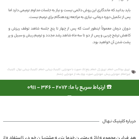
باید بدانید که ماندگاری این روش دائمی نیست و نیاز به جلسات مداوم ترمیمی دارد اما
پس از تکمیل دوره درمانی، نیازی به مراجعه زودهنگام برای ترمیم نیست.
دوران درمان معمولاً اینطور است که پس از چهار تا پنج جلسه شاهد توقف ریزش و
کاهش ترشح چربی و پس از دو تا سه ماه شاهد رشد مجدد و ترمیم ریش و سبیل و پر
پشت شدن آن خواهید بود.
تزریق بوتاکس خمام
,
تزریق ژل خمام
,
رفع لک صورت با مزوتراپی
,
کلینیک زیبایی خمام
,
کلینیک زیبایی نهال
,
کلینیک
لیزرخمام
,
مزوتراپی ریش
,
مزوتراپی صورت
,
ورم بعد از مزوتراپی چشم
☎️ ارتباط سریع با ما: 2072 - 346 - 0911
درباره کلینیک نـهـال
هدف این مجموعه ارائه بهترین خدمات به مشتریان خود با استفاده از