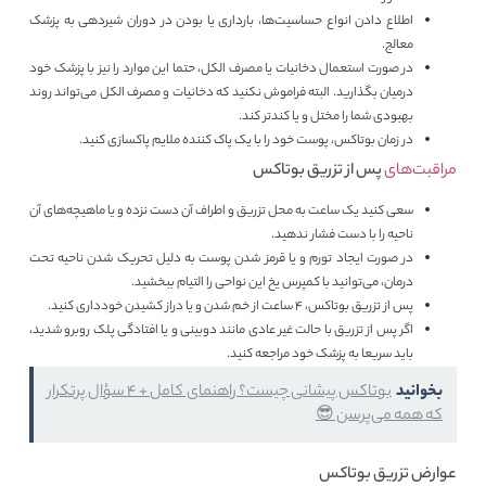
اطلاع دادن انواع حساسیت‌ها، بارداری یا بودن در دوران شیردهی به پزشک
معالج.
در صورت استعمال دخانیات یا مصرف الکل، حتما این موارد را نیز با پزشک خود
درمیان بگذارید. البته فراموش نکنید که دخانیات و مصرف الکل می‌تواند روند
بهبودی شما را مختل و یا کندتر کند.
در زمان بوتاکس، پوست خود را با یک پاک کننده ملایم پاکسازی کنید.
مراقبت‌های
پس از تزریق بوتاکس
سعی کنید یک ساعت به محل تزریق و اطراف آن دست نزده و یا ماهیچه‌های آن
ناحیه را با دست فشار ندهید.
در صورت ایجاد تورم و یا قرمز شدن پوست به دلیل تحریک شدن ناحیه تحت
درمان، می‌توانید با کمپرس یخ این نواحی را التیام ببخشید.
پس از تزریق بوتاکس، 4 ساعت از خم شدن و یا دراز کشیدن خودداری کنید.
اگر پس از تزریق با حالت غیر عادی مانند دوبینی و یا افتادگی پلک روبرو شدید،
باید سریعا به پزشک خود مراجعه کنید.
بخوانید
بوتاکس پیشانی چیست؟ راهنمای کامل + ۴ سؤال پرتکرار
که همه می‌پرسن 😎
عوارض تزریق بوتاکس