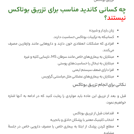
تزریق بوتاکس
چه کسانی کاندید مناسب برای تزریق بوتاکس
نیستند
؟
زنان باردار و شیرده
کسانی‎که به ترکیبات بوتاکس حساسیت دارند.
افرادی ‎که مشکلات انعقادی خون دارند و داروهایی مانند وارفارین مصرف
می‎‌کنند.
مبتلایان به بیماری‏‌های خاص مانند سرطان، MS، نارسایی کلیه و غیره
مبتلایان به تبخال یا حساسیت‎‌های پوستی
افرا دارای ضعف سیستم ‎ایمنی
مبتلایان به بیماری‎‌های عضلانی مثل میاستنی گراویس
نکاتی برای انجام تزریق بوتاکس
قبل و بعد از تزریق این ماده باید مواردی را رعایت کنید که در ادامه به آنها اشاره
خواهیم نمود:
اقدامات قبل از تزریق بوتاکس
انتخاب کلینیک معتبر با پزشکان حاذق و باتجربه
مطلع کردن پزشک از ابتلا به بیماری خاص یا مصرف دارویی خاص در جلسۀ
مشاوره