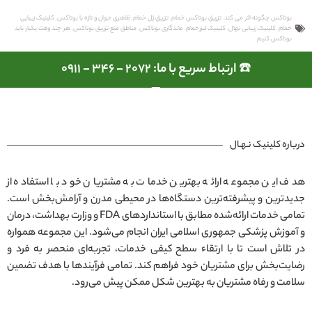
بوتاکس چگونه اثر می کند
,
تزریق بوتاکس خمام
,
تزریق ژل خمام
,
ظاهری جوان و تازه با بوتاکس
,
کلینیک زیبایی
خمام
,
کلینیک زیبایی نهال
,
کلینیک لیزرخمام
,
ماندگاری بوتاکس
,
مناطق منع تزریق بوتاکس
,
هر چند وقت یکبار باید
بوتاکس کنیم
☎️ ارتباط سریع با ما: 2072 - 346 - 0911
درباره کلینیک نـهـال
هدف این مجموعه ارائه بهترین خدمات به مشتریان خود با استفاده از
جدیدترین و پیشرفته‌ترین دستگاه‌ها در محیطی مدرن و آرامش‌بخش است.
تمامی خدمات ارائه‌شده مطابق با استانداردهای FDA و وزارت بهداشت، درمان
و آموزش پزشکی جمهوری اسلامی ایران انجام می‌شود. این مجموعه همواره
در تلاش است تا با ارتقاء سطح کیفی خدمات، تجربه‌ای منحصر به فرد و
رضایت‌بخش برای مشتریان خود فراهم کند. تمامی فرآیندها با هدف تضمین
سلامت و رفاه مشتریان به بهترین شکل ممکن پیش می‌رود.