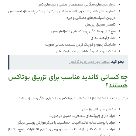
درمان دردهای میگرنی، سردردهای تنشی و دردهای کمر
درمان بیماری‎‌هایی همچون انحراف چشم و پرش غیر ارادی پلک، واژینیسموس
در زنان، اسپاسم‎‌های عضلانی و غیره
کاهش تعریق زیربغل
رفع شلی و افتادگی پوست ناشی ‎از افزایش سن
اصلاح لبخند لثه‌‎ای
مادلینگ چهره و کوچک کردن قسمت تحتانی صورت
لیفت ابرو، چشم، گوشه‎‌های لب و نوک بینی
بخوانید
همه چیز درباره بوتاکس
چه کسانی کاندید مناسب برای تزریق بوتاکس
هستند؟
بهترین کاندیدا استفاده از تکنیک تزریق بوتاکس باید دارای ویژگی‎‌های زیر باشد:
حداقل سن بالای 18 سال
افراد دارای چروک‎‌های سطحی تا عمیق در صورت
افراد با پوست سالم فاقد التهاب، حساسیت یا دیگر عوارض پوستی دیگر
افراد با سلامت کامل از لحاظ جسمی و روحی، دارای انتظارات واقع‌‎بینانه از