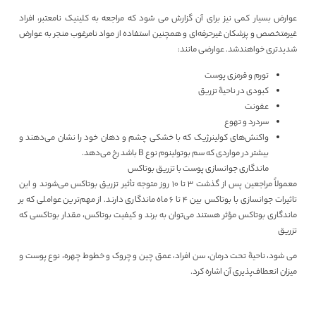
عوارض بسیار کمی نیز برای آن گزارش می شود که مراجعه به کلینیک نامعتبر، افراد
غیرمتخصص و پزشکان غیرحرفه‌‎ای و همچنین استفاده از مواد نامرغوب منجر به عوارض
شدیدتری خواهندشد. عوارضی مانند:
تورم و قرمزی پوست
کبودی در ناحیۀ تزریق
عفونت
سردرد و تهوع
واکنش‎‌های کولینرژیک که با خشکی چشم و دهان خود را نشان می‎‌دهند و
بیشتر در مواردی که سم بوتولینوم نوع B باشد رخ می‎‌دهد.
ماندگاری جوانسازی پوست با تزریق بوتاکس
معمولاً مراجعین پس ‎از گذشت 3 تا 10 روز متوجه تأثیر تزریق بوتاکس می‎‌شوند و این
تاثیرات جوانسازی با بوتاکس بین 4 تا 6 ماه ماندگاری دارند. از مهم‌ترین عواملی که بر
ماندگاری بوتاکس مؤثر هستند می‎‌توان به برند و کیفیت بوتاکس، مقدار بوتاکسی که
تزریق
می شود، ناحیۀ تحت‎ درمان، سن افراد، عمق چین و چروک و خطوط چهره، نوع پوست و
میزان انعطاف‏‌پذیری آن اشاره کرد.