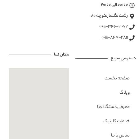
08:00 الی 20:00
رشت ،گلسار،کوچه ۸۰
0911-346-2072
0911-847-2811
مکان نما
دسترسی سریع
صفحه نخست
وبلاگ
معرفی دستگاه ها
خدمات کلینیک
تماس با ما