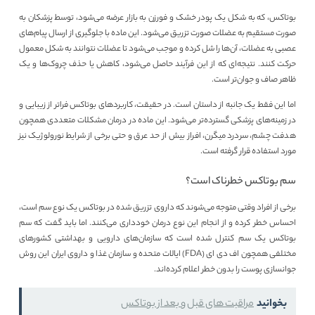
بوتاکس، که به شکل یک پودر خشک و فورزن به بازار عرضه می‌شود، توسط پزشکان به
صورت مستقیم به عضلات صورت تزریق می‌شود. این ماده با جلوگیری از ارسال پیام‌های
عصبی به عضلات، آن‌ها را شل کرده و موجب می‌شود تا عضلات نتوانند به شکل معمول
حرکت کنند. نتیجه‌ای که از این فرآیند حاصل می‌شود، کاهش یا حذف چروک‌ها و یک
ظاهر صاف و جوان‌تر است.
اما این فقط یک جانبه از داستان است. در حقیقت، کاربردهای بوتاکس فراتر از زیبایی و
در زمینه‌های پزشکی گسترده‌تر می‌شود. این ماده در درمان مشکلات متعددی همچون
هدفت چشم، سردرد میگرن، افراز بیش از حد عرق و حتی برخی از شرایط نورولوژیک نیز
مورد استفاده قرار گرفته است.
سم بوتاکس خطرناک است؟
برخی از افراد وقتی متوجه می‌شوند که داروی تزریق شده در بوتاکس یک نوع سم است،
احساس خطر کرده و از انجام این نوع درمان خودداری می‌کنند. اما باید گفت که سم
بوتاکس یک سم کنترل شده است که سازمان‌های دارویی و بهداشتی کشورهای
مختلفی همچون اف دی ای (FDA) ایالات متحده و سازمان غذا و داروی ایران این روش
جوانسازی پوست را بدون خطر اعلام کرده‌اند.
بخوانید
مراقبت های قبل و بعد از بوتاکس