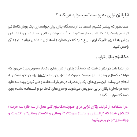
آیا پلاژن تراپی به پوست آسیب وارد می کند ؟
همانطور که پیشتر گفتیم، استفاده از دستگاه پلاژن برای جوانسازی یک روش کاملا غیر
تهاجمی است , لذا کاملا بی خطر است و هیچگونه عوارض جانبی بعد از درمان ندارد . این
روش به قدری تاثیر گذاری سریع دارد که در همان جلسه اول شما می توانید نتیجه آن
راحس کنید .
مکانیزم پلاژن تراپی
در ابتدا باید در نظر داشت که
دستگاه پلاژن از سَری‌های یک‌بار مصرفی بهره می‌برد
که
فرایند پاکسازی و جوانسازی پوست صورت شما عزیزان را به
بهداشتی‌ترین
نحو ممکن به
انجام می‌رساند. این سَری‌های یک‌بار مصرف در هر بار استفاده و طی کردن روند سه فازه
(سه مرحله‌ای) پلاژن تراپی تعویض می‌شوند و سری‌های کاملا نو و استفاده نشده روی
دستگاه قرار می‌گیرند.
در استفاده از فرایند
پلاژن تراپی
برای صورت،مکانیزم کلی عمل از سه فاز (سه مرحله)
تشکیل شده که “پاکسازی و ماساژ صورت”، “آبرسانی و اکسیژن‌رسانی” و “تقویت و
جوانسازی” را در بر می‌گیرد