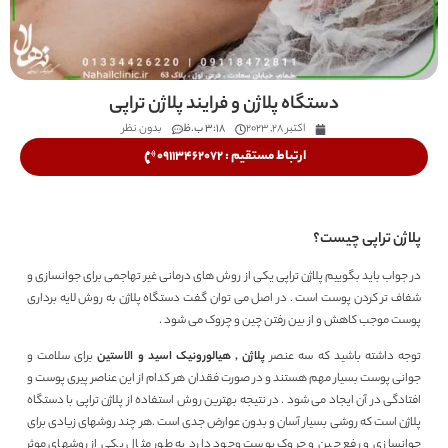
دستگاه پلاژن و فرایند پلاژن تراپی
اکتبر 28, 2023
3:18 ب.ظ
بدون نظر
ارتباط مستقیم : 09113462072
پلاژن تراپی چیست؟
در جواب باید بگوییم پلاژن تراپی یکی از روش های درمانی غیر تهاجمی برای جوانسازی و
شفاف تر کردن پوست است . در اصل می توان گفت دستگاه پلاژن به روش لایه برداری
پوست موجب کاهش و از بین رفتن چین و چروک می شود .
توجه داشته باشید که سه عنصر
پلاژن , هیالورونیک اسید و الاستین
برای سلامت و
جوانی پوست بسیار مهم هستند و در صورت فقدان هر کدام از این عناصر پیری پوست و
افتادگی در آن ایجاد می شود . در نتیجه بهترین روش استفاده از پلاژن تراپی با دستگاه
پلاژن است که روشی بسیار آسان و بدون عوارض جدی است .هر چند روشهای زیادی برای
جوانسازی و رفع چین و چروک پوست وجود دارد به طور مثال یکی از روشهای موثر