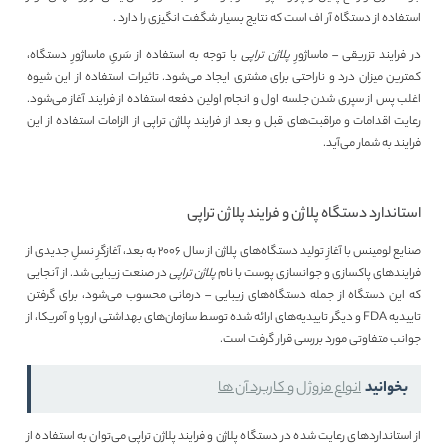
استفاده از دستگاه آر اف است که نتایج بسیار شگفت انگیزی را دارد .
در فرایند تزریقی – ماساژورِ
پلاژن تراپی
با توجه به استفاده از سَریِ ماساژورِ دستگاه،
کمترین میزان درد و ناراحتی برای مشتری ایجاد می‌شود. تاثیرات استفاده از این شیوه
اغلب پس از سپری شدن جلسه اول و انجام اولین دفعه استفاده از فرایند آغاز می‌شود.
رعایت اقدامات و مراقبت‌های قبل و بعد از فرایند پلاژن تراپی از الزامات استفاده از این
فرایند به شمار می‌آید.
استاندارد دستگاه پلاژن و فرایند پلاژن تراپی
صنایع لومینس با آغازِ تولید دستگاه‌های پلاژن از سال ۲۰۰۶ به بعد، آغازگرِ نسلِ جدیدی از
فرایند‌های پاکسازی و جوانسازی پوست با نام
پلاژن تراپی
در صنعت زیبایی شد. از آنجایی
که این دستگاه از جمله دستگاه‌های زیبایی – درمانی محسوب می‌شود، برای گرفتن
تاییدیه FDA و دیگر تاییدیه‌های ارائه شده توسط سازمان‌های بهداشتی اروپا و آمریکا، از
جوانب متفاوتی مورد بررسی قرار گرفت است.
بخوانید
انواع مزوژل و کاربرد آن ها
از استانداردهای رعایت شده در دستگاه پلاژن و فرایند پلاژن تراپی می‌توان به استفاده از