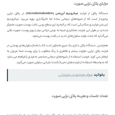
مزایای پلاژن تراپی صورت
دستگاه پلاژن از فرایند
میکرودِرم اَبرِیشن (
microdermabration
)
در پلاژن تراپی
برخوردار است که از شیوه‌های درمانی ساده اما تاثیرگذاری بهره می‌برد. میکرودرم
ابریشن فرایندی مکانیکی است که بر لایه‌برداری سطح رویی بافت پوست صورت متمرکز
شده و در طول این فرایند عملکردی شبیه به نوعی جراحی نرم را روی پوست صورت باقی
می‌گذارد که باعث تولید سلول‌های جدید در بافت پوست می‌شود.
هم‌چنین دستگاه پلاژن دارای یک سَریِ ماساژور است که با ماساژ سلول‌های پوستی در
فرایند پلاژن تراپی، طراوت بیشتر و ظاهری با رنگ مطلوب را برای پوست شما عزیزان به
ارمغان می آورد. فرصت استفاده از شیوه‌های درمانی منحصر به فردی را فراهم می سازد
که به واسطه استفاده از فرایند‌های تحریک‌کننده بازیابی سلولی صورت می‌گیرد.
بخوانید
مواد موجود در مزوتراپی
تعداد جلسات و هزینه پلاژن تراپی صورت