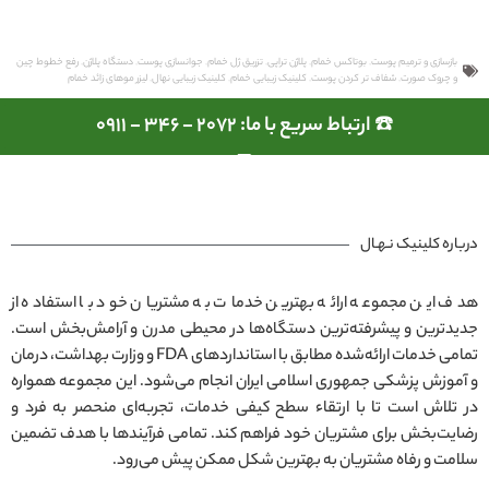
بازسازی و ترمیم پوست
,
بوتاکس خمام
,
پلاژن تراپی
,
تزریق ژل خمام
,
جوانسازی پوست
,
دستگاه پلاژن
,
رفع خطوط چین
و چروک صورت
,
شفاف تر کردن پوست
,
کلینیک زیبایی خمام
,
کلینیک زیبایی نهال
,
لیزر موهای زائد خمام
☎️ ارتباط سریع با ما: 2072 - 346 - 0911
درباره کلینیک نـهـال
هدف این مجموعه ارائه بهترین خدمات به مشتریان خود با استفاده از
جدیدترین و پیشرفته‌ترین دستگاه‌ها در محیطی مدرن و آرامش‌بخش است.
تمامی خدمات ارائه‌شده مطابق با استانداردهای FDA و وزارت بهداشت، درمان
و آموزش پزشکی جمهوری اسلامی ایران انجام می‌شود. این مجموعه همواره
در تلاش است تا با ارتقاء سطح کیفی خدمات، تجربه‌ای منحصر به فرد و
رضایت‌بخش برای مشتریان خود فراهم کند. تمامی فرآیندها با هدف تضمین
سلامت و رفاه مشتریان به بهترین شکل ممکن پیش می‌رود.