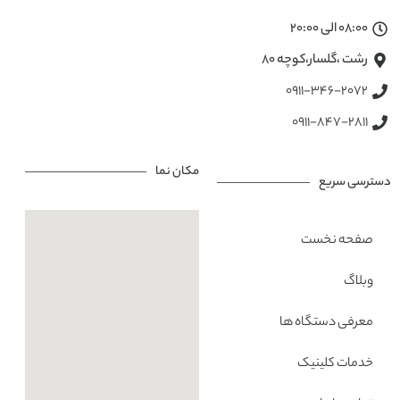
08:00 الی 20:00
رشت ،گلسار،کوچه ۸۰
0911-346-2072
0911-847-2811
مکان نما
دسترسی سریع
صفحه نخست
وبلاگ
معرفی دستگاه ها
خدمات کلینیک