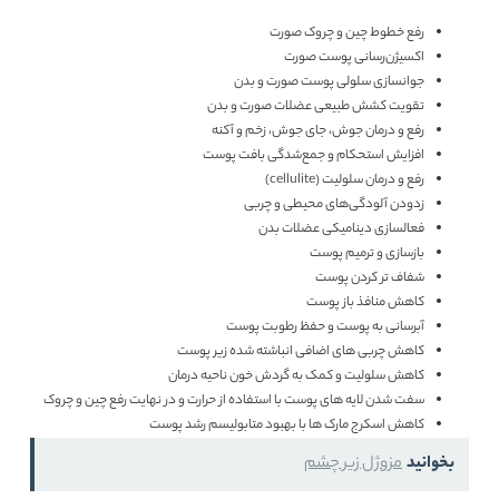
رفع خطوط چین و چروک صورت
اکسیژن‌رسانی پوست صورت
جوانسازی سلولی پوست صورت و بدن
تقویت کشش طبیعی عضلات صورت و بدن
رفع و درمان جوش‌، جای جوش، زخم و آکنه
افزایش استحکام و جمع‌شدگی بافت پوست
رفع و درمان سلولیت (cellulite)
زدودن آلودگی‌های محیطی و چربی
فعالسازی دینامیکی عضلات بدن
بازسازی و ترمیم پوست
شفاف تر کردن پوست
کاهش منافذ باز پوست
آبرسانی به پوست و حفظ رطوبت پوست
کاهش چربی های اضافی انباشته شده زیر پوست
کاهش سلولیت و کمک به گردش خون ناحیه درمان
سفت شدن لایه های پوست با استفاده از حرارت و در نهایت رفع چین و چروک
کاهش اسکرج مارک ها با بهبود متابولیسم رشد پوست
بخوانید
مزوژل زیر چشم