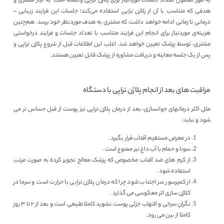
به طور معمول تعداد جلسات موردنیاز برای پلاژن تراپی وابسته است به نیاز مشتری و
هدفی که متناسب با آن از
پلاژن تراپی
استفاده می‌کند؛ جلسات این فرایند زیبایی –
درمانی تا زمانی ادامه خواهد داشت که مشتری به هدف موردنظر خود برسد. هم‌چنین
هزینه‌ی موردنیاز برای انجام این فرایند متناسب با تعداد جلسات و فرایند درخواستی
مشتری، توسط پزشک تعیین خواهد شد. اغلب این اطلاعات قبل از شروع پلاژن تراپی و
پس از یک جلسه معاینه و دریافت مشاوره از پزشک قابل تعیین هستند.
مراقبت های بعد از انجام پلاژن تراپی با دستگاه
مثل اکثر درمانهای جوانسازی، بعد از درمان پلاژن تراپی نیز پوست از قبل حساس تر می
شود و نباید:
در معرض مستقیم آفتاب قرار بگیرد .
سونا و حمام با آب داغ نیز ممنوع است .
از کرم های ضد آفتاب مخصوص که پزشک معالج تجویز کرده به صورت مرتب
استفاده شود .
از کمپرسور سر اجتناب شود چرا که درمان پلاژن تراپی با حرارت است و سرما در
کلاژن سازی اثر معکوسی می گذارد .
نگران سرخی و التهاب جزئی پوست نشوید کاملا طبیعی است و بعد از ۲ تا ۳ روز
کاملا از بین می رود.