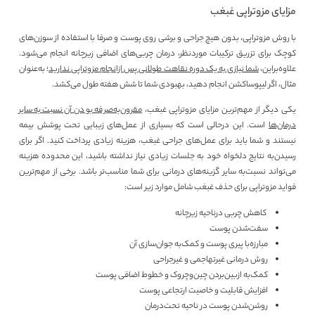
مزایای مزوتراپی غبغب
با روش مزوتراپی، بدون هیچ جراحی و برشی روی پوست و صرفا با استفاده از سوزن‌های
کوچک برای تزریق ترکیبات موردنظر، درمان چربی‌های اضافی زیرچانه انجام می‌شود.
علاوه‌براین،
شما نیازی به یک دوره نقاهت طولانی پس ازانجام مزوتراپی ندارید
؛ به‌عنوان
مثال، اگر لیپوساکشن انجام دهید، بهبودی شما تا شش هفته طول می‌کشد.
یکی دیگر از مهم‌ترین مزایای مزوتراپی غبغب،
مقرون‌به‌صرفه بودن آن نسبت‌به سایر
درمان‌ها
است. این درحالی است که بسیاری از عمل‌های زیبایی تحت پوشش بیمه
نیستند و شما باید برای عمل‌های جراحی غبغب، هزینه زیادی پرداخت کنید. اگر برای
رسیدن‌به نتایج دلخواه خود به جلسات زیادی نیاز نداشته باشید، این محدوده هزینه
می‌تواند نسبت‌به سایر گزینه‌های درمانی برای شما مناسب‌تر باشد. برخی از مهم‌ترین
فواید مزوتراپی برای حذف غبغب شامل موارد زیر است:
کاهش چربی درناحیه زیرچانه
سفت‌شدن پوست
مبارزه‌با پیری پوست و کمک‌به جوان‌سازی آن
روش درمانی غیرتهاجمی و غیرجراحی
کمک‌به ازبین‌بردن چین‌وچروک و خطوط اضافی پوست
افزایش قابلیت و خاصیت ارتجاعی پوست
روشن‌شدن پوست در ناحیه تحت‌درمان