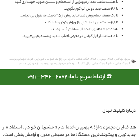
تا هشت ساعت بعد از مزوتراپی از استحمام و شستن صورت خودداری کنید.
تا ۴۸ ساعت بعد دوش آب گرم نگیرید.
تا یک هفته حمام رفتن شما نباید بیش از ۱۱۵ دقیقه به طول بی‌انجامد.
تا ۴۸ ساعت پس از مزوتراپی از ورزش کردن پرهیز کنید.
به مدت ۱ هفته روزانه دو الی سه لیتر آب بنوشید.
تا ۴۸ ساعت از قرار گرفتن در معرض افتاب شدید و مستقیم بپرهیزید.
تزریق بوتاکس خمام
,
تزریق ژل خمام
,
حذف غبغب با مزوتراپی
,
رفع لک صورت با مزوتراپی
,
فواید مزوتراپی پوست
,
کلینیک زیبایی خمام
,
کلینیک زیبایی نهال
,
کلینیک لیزرخمام
,
مزوتراپی صورت
,
ورم بعد از مزوتراپی چشم
☎️ ارتباط سریع با ما: 2072 - 346 - 0911
درباره کلینیک نـهـال
هدف این مجموعه ارائه بهترین خدمات به مشتریان خود با استفاده از
جدیدترین و پیشرفته‌ترین دستگاه‌ها در محیطی مدرن و آرامش‌بخش است.