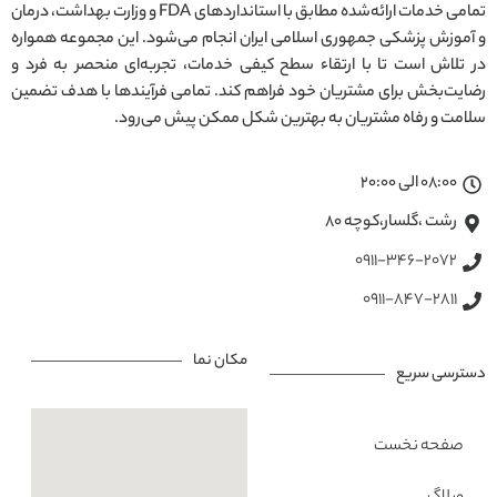
تمامی خدمات ارائه‌شده مطابق با استانداردهای FDA و وزارت بهداشت، درمان
و آموزش پزشکی جمهوری اسلامی ایران انجام می‌شود. این مجموعه همواره
در تلاش است تا با ارتقاء سطح کیفی خدمات، تجربه‌ای منحصر به فرد و
رضایت‌بخش برای مشتریان خود فراهم کند. تمامی فرآیندها با هدف تضمین
سلامت و رفاه مشتریان به بهترین شکل ممکن پیش می‌رود.
08:00 الی 20:00
رشت ،گلسار،کوچه ۸۰
0911-346-2072
0911-847-2811
مکان نما
دسترسی سریع
صفحه نخست