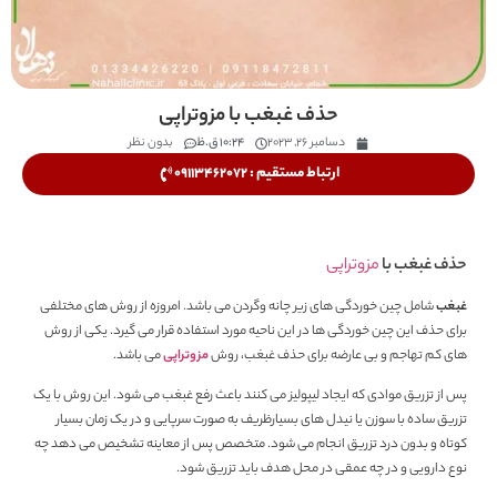
حذف غبغب با مزوتراپی
دسامبر 26, 2023
10:24 ق.ظ
بدون نظر
ارتباط مستقیم : 09113462072
حذف غبغب با
مزوتراپی
غبغب
شامل چین خوردگی های زیر چانه وگردن می باشد. امروزه از روش های مختلفی
برای حذف این چین خوردگی ها در این ناحیه مورد استفاده قرار می گیرد. یکی از روش
های کم تهاجم و بی عارضه برای حذف غبغب، روش
مزوتراپی
می باشد.
پس از تزریق موادی که ایجاد لیپولیز می کنند باعث رفع غبغب می شود. این روش با یک
تزریق ساده با سوزن یا نیدل های بسیارظریف به صورت سرپایی و در یک زمان بسیار
کوتاه و بدون درد تزریق انجام می شود. متخصص پس از معاینه تشخیص می دهد چه
نوع دارویی و در چه عمقی در محل هدف باید تزریق شود.