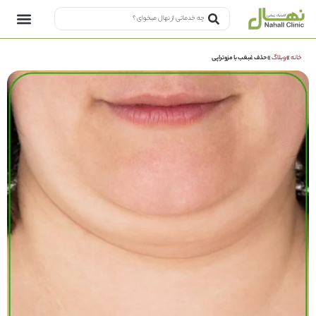
خانه
»
وبلاگ
»
حذف غبغب با مزوتراپی