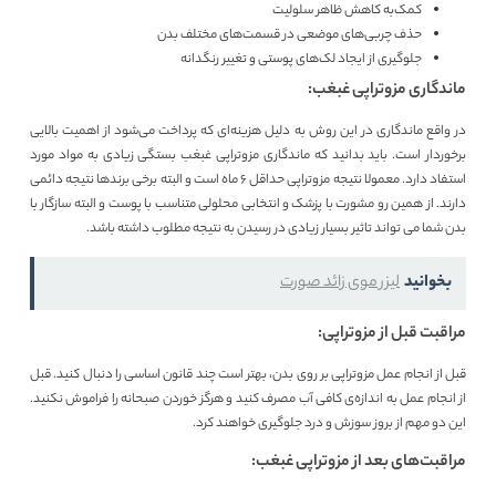
کمک‌به کاهش ظاهر سلولیت
حذف چربی‌های موضعی در قسمت‌های مختلف بدن
جلوگیری از ایجاد لک‌های پوستی و تغییر رنگدانه
ماندگاری مزوتراپی غبغب:
در واقع ماندگاری در این روش به دلیل هزینه‌ای که پرداخت می‌شود از اهمیت بالایی
برخوردار است. باید بدانید که ماندگاری مزوتراپی غبغب بستگی زیادی به مواد مورد
استفاد دارد. معمولا نتیجه مزوتراپی حداقل ۶ ماه است و البته برخی برندها نتیجه دائمی
دارند. از همین رو مشورت با پزشک و انتخابی محلولی متناسب با پوست و البته سازگار با
بدن شما می تواند تاثیر بسیار زیادی در رسیدن به نتیجه مطلوب داشته باشد.
بخوانید
لیزر موی زائد صورت
مراقبت قبل از مزوتراپی:
قبل از انجام عمل مزوتراپی بر روی بدن، بهتر است چند قانون اساسی را دنبال کنید. قبل
از انجام عمل به اندازه‌ی کافی آب مصرف کنید و هرگز خوردن صبحانه را فراموش نکنید.
این دو مهم از بروز سوزش و درد جلوگیری خواهند کرد.
مراقبت‌های بعد از مزوتراپی غبغب: