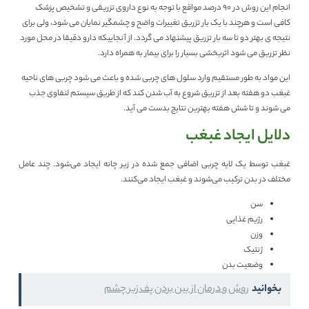
انجام این روش در ۹۰ درصد مواقع با توجه به نوع داروی تزریقی و تشخیص پزشک
کافی است و هرچند با یک بار تزریق تغییرات واضح و چشمگیر نمایان می شود، ولی برای
نتیجه ی بهتر دو تا سه بار تزریق پیشنهاد می گردد. از آنجاییکه دارو دقیقا در محل مورد
نظر تزریق می شود اثربخشی بسیار را برای بیمار به همراه دارد.
این مواد به طور مستقیم وارد سلول های چربی شده و باعث می شود چربی های ناحیه
غبغب دو هفته بعد از تزریق شروع به آب شدن کند که از طریق سیستم لنفاوی جذب
می شوند و تا شش هفته بهترین نتایج بدست می آید.
دلایل ایجاد غبغب
غبغب توسط یک لایه چربی اضافی جمع شده در زیر چانه ایجاد می‌شود. چند عامل
مختلف در بدن ترکیب می‌شوند و غبغب ایجاد می‌کنند.
سن
رژیم غذایی
وزن
ژنتیک
وضعیت بدن
بخوانید
روش و درمان از بین بردن پف زیر چشم