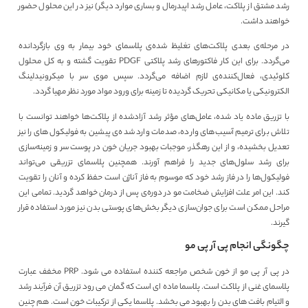
رشد مشتق از پلاکت، عامل رشد اپیدرمال و بساری موارد دیگر) نیز در این محلول حضور
خواهند داشت.
در مرحله‌ی بعدی پلاکت‌های تغلیظ شده‌ی پلاسمای خود بیمار به وی بازگردانده
می‌گردد. برای این کار فاکتورهای رشد پلاکتی PDGF تقویت گشته و به کل محلول
کلوئیدی، فعال‌کننده‌ی لازم اضافه می‌گردد. سپس موی سر با میکرونیدلینگ
الکترونیکی یا مکانیکی تحریک گردیده تا زمینه برای ورود مواد مورد نظر مهیا گردد.
با تزریق ماده‌ یاد شده، عامل‌های مؤثر رشد آزادشده از پلاکت‌ها خواهند توانست با
تلاش برای ترمیم آسیب‌های وارده، صدمات وارد شده‌ی پیشین به فولیکول‌های را نیز
تعدیل بخشیده، و از این رهگذر، موجبات بهبود جریان خون در پوست سر و زمینه‌سازی
برای رشد سلول‌های جدید را فراهم آورند. همچنین پلاسمای تزریقی می‌تواند
فولیکول‌ها را در فاز رشد خود که موسوم به فاز آناژن است حفظ کرده و آنان را تقویت
کند. این امر علت افزایش ضخامت مو در دوره‌ی پس از درمان خواهد گردید. تمامی این
مراحل ممکن است برای جوان‌سازی دیگر بخش‌های پوستی بدن نیز مورد استفاده قرار
گیرند.
چگونگی انجام پی آر پی مو
در پی آر پی مو از خون شخص مراجعه کننده استفاده می شود. PRP مخفف عبارت
پلاسمای غنی از پلاکت است. پلاسما ماده ای است که گمان می رود تزریق آن فرآیند رشد
و التیام بافت های بدن را بهبود می بخشد. پلاسما یکی از ترکیبات خون است. هم چنین