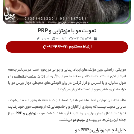
تقویت مو با مزوتراپی و PRP
اکتبر 25, 2023
8:11 ب.ظ
بدون نظر
ارتباط مستقیم : 09113462072
مو یکی از اصلی ترین مؤلفه‌های ایجاد زیبایی و جوانی در چهره است. در سرتاسر جامعه
افراد زیادی هستند که به دلایل مختلف، اعم از ویژگی‌های
ژنتیکی، تغذیه نامناسب
در
طول سالیان، و یا
استرس
و
قرار گرفتن در برابر آلودگی‌های محیطی
دچار ریزش مو یا
خراب شدن ریشه‌ی مو و از دست دادن آن می‌گردند.
متأسفانه این عوارض اصلا منحصر به فرد نیستند و در جامعه به وفور دیده‌ می‌شوند.
بنابراین عجیب نیست که بسیاری از آقایان و یا خانم‌هایی که از وضعیت موی خود رضایت
ندارند به دنبال درمان برای بهبود شرایط آن باشند. کاشت مو ،
مزوتراپی و PRP مو
از
جمله این روش‌ها در پروسه‌ی
ترمیم مو
می‌باشند.
دلیل انجام مزوتراپی و PRP مو