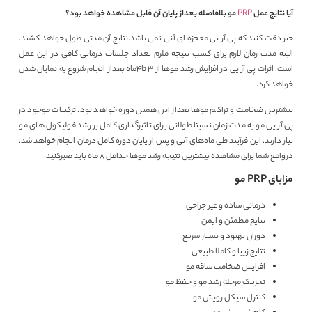
آیا نتایج عمل
PRP
مو بلافاصله بعداز پایان آن قابل مشاهده خواهد بود؟
خیر دقت کنید که پی آر پی معجزه ای آنی نمی باشد.نتایج آن مدتی طول خواهد کشید.
البته مدت زمان لازم برای کسب نتیجه ملزم تعداد جلسات درمانی کافی در این عمل
است. اثرات پی آر پی در افزایش رشد موها از 3 تا4ماه بعداز انجام شروع به نمایان شدن
خواهد کرد.
بیشترین ضخامت و تراکم موها بعداز این همین دوره خواهد بود. ترکیبات موجود در
پی آر پی مو به مدت زمان نسبتا طولانی برای تاثیرگذاری کامل بر رشد فولیکول های مو
نیاز دارند. این فرآیند طی ماه‌های آتی و پس از پایان دوره کامل درمان انجام خواهد شد.
درواقع شما برای مشاهده بیشترین نتیجه رشد موها حداقل 8 ماه باید صبرکنید.
مزایای PRP مو
درمانی ساده و غیر جراحی
نتایج مطمئن و ایمن
دوران بهبود و بسیار سریع
نتایج زیبا و کاملا طبیعی
افزایش ضخامت ساقه مو
تحریک مرحله رشد مو و حفظ مو
کنترل سیکل رویش مو