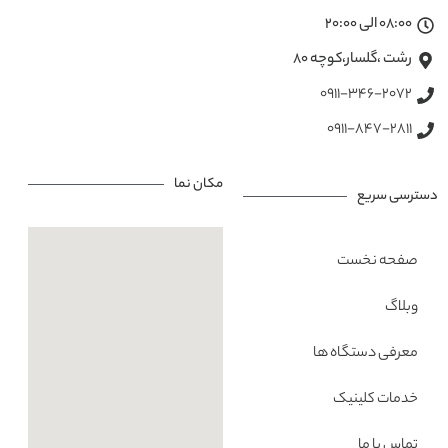
08:00 الی 20:00
رشت ،گلسار،کوچه ۸۰
0911-346-2072
0911-847-2811
مکان نما
دسترسی سریع
صفحه نخست
وبلاگ
معرفی دستگاه ها
خدمات کلینیک
تماس با ما