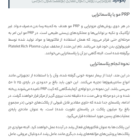
بخوانید
مزوتراپی: روش جوان‌سازی پوست بدون جراحی
PRP مو یا پلاسماتراپی
در هر دوی روش‌های مزوتراپی و PRP مو هدف به کمینه رساندن مصرف مواد غیر
ارگانیک و تکیه بر توانایی‌ها و عملکردهای زیستی طبیعی است. در PRP مو این امر به
مرحله‌ای حتی فراتر می‌رود که همان استفاده از فاکتورها و مواد تولید شده توسط
فیزیولوژی بدن خود فرد می‌باشد. نام این متدد از مخفف عبارت Platelet Rich Plasma
برگرفته شده است. البته گاهی نیز آن را پلاسماتراپی می‌خوانند.
نحوه‌ انجام پلاسماتراپی
در این متد، ابتدا از بیمار نمونه خونی گرفته شده، وآن را با استفاده از تجهیزاتی مانند
انواع سانتریفیوژها تجزیه می‌کنند. این خون باید بالغ بر حدودی در بازه‌ی ۲۵ تا ۵۰
سی‌سی باشد. این نمونه در دو لوله‌ی آزمایشگاهی که کیت PRP نامیده می‌شوند ریخته
شده و در دو مرحله و طی مدت ده دقیقه تحت نیروی گریز از مرکز قرار خواهند گرفت. در
ادامه، پلاسمای جدا شده که حاوی مقادیر قابل قبولی از پلاکت‌های خونی (در مجموع
بالغ بر۲ میلیون پلاکت در پلاسمای تقویت شده) است، به عنوان ماده‌ی پایه‌ی
عملیات‌های پسین مورد استفاده قرار می‌گیرد.
این پلاکت‌ها به عنوان فاکتورهای فعال رشد در آینده عمل خواهند کرد. البته مواردی جز
پلاکت‌ها پروتئین‌های مؤلفه‌های رشد دیگری مانند عامل رشد اندوتلیال عروقی، عامل