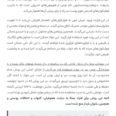
پذیرفت. دی‌هیدروتستسترون نام نوعی از هورمون‌های اندروژن است که با تخریب
فولیکول‌های قدیمی موی پوست سر راه را برای ریزش آن‌ها هموار می‌کند.
در این فرآیند ورود جریان خون به فولیکول‌های ناهنجار افزایش می‌یابد تا با تقویت
متابولیسم سلولی موجب تحریک کلاژن‌سازی گردد. در نتیجه ویتامین‌ها و مواد معدنی از
دست داده‌، بازیابی می‌گردند. همچنین ویتامین‌های محلول در چرب و یا اسیدی ممکن
است در این روند مورد استفاده قرار گیرند. این مواد ممکن است با محلول‌های ارگانیک
و طبیعی و یا با فرآورده‌های فرآوری شده فراهم گردند. با این کار حتی ممکن است
فولیکول‌های مرده که به نام خواب رفته نیز شناخته می‌گردند احیا شده و به وضعیت
طبیعی خود بازگردند.
این عملیات تنها برای درمان کچلی کاربرد نداشته و برای ترمیم موهای نازک شده و یا
شوره‌زدگی مزمن سر نیز مورد استفاده قرار می‌گیرد.
از مزایای اصلی این روش عدم
محدودیت آن به اجرا روی پوست سر، و ارزان بودن آن است. این مواد با کمک گان
مخصوص و بدون درد یا خونریزی تزریق می‌گردند. در این روش که در حدود چهارصد
دقیقه و طی هشت تا ده جلسه انجام‌ می‌گیرد، شانس موفقیت تا ۹۲٪ ارزیابی گشته
است. عوارض جانبی به ندرت مشاهده شده که در بیشتر موارد شامل کبودی بوده است.
البته این روش برای افراد مبتلا به دیابت، هموفیلی، التهاب و اختلالات پوستی و
همچنین، بانوان باردار منع شده است.