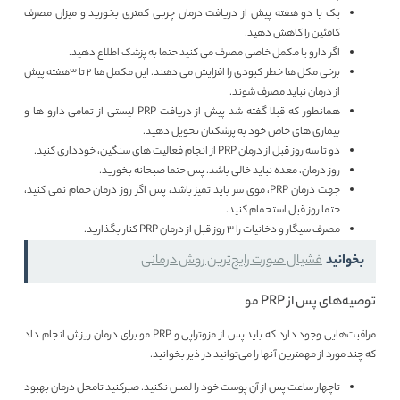
یک یا دو هفته پیش از دریافت درمان چربی کمتری بخورید و میزان مصرف
کافئین را کاهش دهید.
اگر دارو یا مکمل خاصی مصرف می کنید حتما به پزشک اطلاع دهید.
برخی مکل ها خطر کبودی را افزایش می دهند. این مکمل ها 2 تا 3هفته پیش
از درمان نباید مصرف شوند.
همانطور که قبلا گفته شد پیش از دریافت PRP لیستی از تمامی دارو ها و
بیماری های خاص خود به پزشکتان تحویل دهید.
دو تا سه روز قبل از درمان PRP از انجام فعالیت های سنگین، خودداری کنید.
روز درمان، معده نباید خالی باشد. پس حتما صبحانه بخورید.
جهت درمان PRP، موی سر باید تمیز باشد، پس اگر روز درمان حمام نمی کنید،
حتما روز قبل استحمام کنید.
مصرف سیگار و دخانیات را 3 روز قبل از درمان PRP کنار بگذارید.
بخوانید
فشیال صورت رایج‌ترین روش درمانی
توصیه‌های پس از PRP مو
مراقبت‌هایی وجود دارد که باید پس از مزوتراپی و PRP مو برای درمان ریزش انجام داد
که چند مورد از مهمترین آنها را می‌توانید در ذیر بخوانید.
تاچهار ساعت پس از آن پوست خود را لمس نکنید. صبرکنید تامحل درمان بهبود