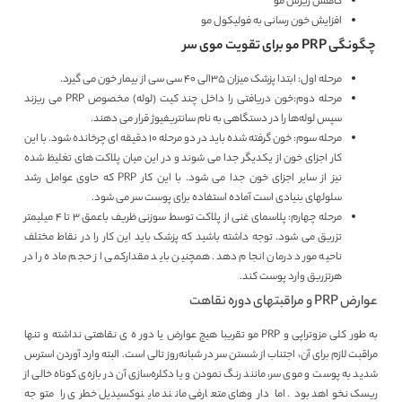
کاهش ریزش مو
افزایش خون رسانی به فولیکول مو
چگونگی PRP مو برای تقویت موی سر
مرحله اول: ابتدا پزشک میزان 35الی 40 سی سی از بیمار خون می گیرد.
مرحله دوم:خون دریافتی را داخل چند کیت (لوله) مخصوص PRP می ریزند
سپس لوله‌ها را در دستگاهی به نام سانتریفیوژ قرار می دهند.
مرحله سوم: خون گرفته شده‌ باید در دو مرحله 10 دقیقه ای چرخانده شود. با این
کار اجزای خون از یکدیگر جدا می شوند و در این میان پلاکت های تغلیظ شده‌
نیز از سایر اجزای خون جدا می شود. با این کار PRP که حاوی عوامل رشد
سلولهای بنیادی است آماده‌ استفاده برای پوست سر می شود.
مرحله چهارم: پلاسمای غنی از پلاکت توسط سوزنی ظریف باعمق 3 تا 4 میلیمتر
تزریق می شود. توجه داشته باشید که پزشک باید این کار را در نقاط مختلف
ناحیه مورد درمان انجام دهد. همچنین باید مقدارکمی از حجم ماده را در
هرتزریق وارد پوست کند.
عوارض PRP و مراقبتهای دوره نقاهت
به طور کلی مزوتراپی و PRP مو تقریبا هیچ عوارض یا دور ه‌ ی نقاهتی نداشته و تنها
مراقبت لازم برای آن، اجتناب از شستن سر در شبانه‌روز تالی است. البته وارد آوردن استرس
شدید به پوست و موی سر، مانند رنگ نمودن و یا دکلره‌سازی آن در بازه‌ی کوتاه خالی از
ریسک نخواهد بود. اما داروهای متعارفی مانند ماینوکسیدیل خطری را متوجه