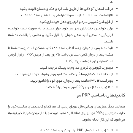
یابد.
مراقب انتقال آلودگی ها از طریق باد، گرد و خاک و دستان آلوده‌ باشید.
تا24ساعت بعد از تزریق از محصولات آرایشی بهداشتی استفاده نکنید.
از قراردادن کمپرس سرد و گرم روی محل خودداری کنید.
برای خوابیدن چندبالش زیر سر خود قرار دهید یا به صورت نیمه خوابیده
قراربگیرید. سعی کنید محل درمان بالا قرار بگیرد و تماس با بالشت نداشته
باشید.
تایک ماه پس از درمان از ضدآفتاب استفاده نکنید.ممکن است پوست شما تا
هفته بعد از درمان کمی حساس باشد. تا7 روز بعد از درمان PRP، از قرار گرفتن
مستقیم زیر نور خورشید، پرهیز کنید.
درصورت کبودی یا قرمزی مداوم به پزشک مراجعه کنید.
از انجام فعالیت های سنگین که باعث تعریق می شوند خودداری فرمایید.
بهتر است 12 تا 24 ساعت بعد از درمان، موی خود را شامپو نزنید.
3 تا 5 روز بعد از درمان PRP موی خود را رنگ نکنید.
کاندیدهای نامناسب PRP مو
همانند دیگر عمل‌های زیبایی مثل تزریق چربی که هر کدام کاندیدهای مناسب خود را
دارند، مزوتراپی و PRP مو نیز برای تمام افراد مفید نبوده و با دارا بودن شرایط ذیر توصیه
می‌شود که این کار انجام نشود.
افراد زیر نباید از درمان PRP برای ریزش مو استفاده کنند: