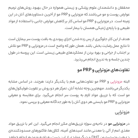
محققان و دانشمندان علوم پزشکی و زیستی همواره در حال بهبود روش‌های ترمیم
عوارض پوست و مو می‌باشند که مزوتراپی و PRP مو از آخرین دستاوردهای آنان در این
زمینه است. در مزوتراپی و PRP مو اساس کار بر کاهش عوارض جانبی با استفاده از مواد
طبیعی و با پایه‌ی ژنتیکی همسان با بیمار است.
هدف از این کار، جلوگیری از پس زده شدن اجزای پیوندی به بافت پوست سر بیماران است
تا نتایج عمل رضایت بخش باشد. همان طور که واضح است در مزوتراپی و PRP مو تلاش
بر اجتناب از جراحی و بهره بردن از عملکردهای طبیعی زیستی است. این پروسه در طول
چندین جلسه و به تدریج انجام می‌پذیرد.
تفاوت‌های مزوتراپی و PRP مو
البته
مزوتراپی
و PRP مو تفاوت‌هایی هم با یکدیگر دارند؛ هرچند، در اساس مشابه
یکدیگر می‌باشند. مهم‌ترین وجه تشابه آنان، تمرکز هر دو روش بر تقویت فولیکول‌های
مو است که با تزریق مواد لازم به پوست سر انجام می‌گیرد. برای مقایسه و معرفی
مزوتراپی و PRP مو بایستی هر دوی آنان را به طور جداگانه معرفی و بررسی نمود.
مزوتراپی
در
مزوتراپی مو
در ناحیه‌ی سوژه تزریق‌های مکرر انجام می‌گیرد. این امر با تزریق مواد
مغذی اعم از آلی یا معدنی مانند اسیدهای آمینه، کلاژن‌ها، فاکتورهای مسدودکننده‌ی
دی‌هیدروتستسترون DHT و دیگر مواردی از این دست به ناحیه مزودرم انجام خواهد