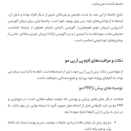
مصرف‌کننده‌ نمی‌سازند.
نتایج حاصله از این متد به شدت طبیعی و غیر قابل تمییز از دیگر افراد بوده و دلیل آن،
استفاده از توانایی‌های خود بدن برای بهبود خود است. پلاسما تراپی برای درمان آلوپسی
آندروژنی (ریزش موی هورمونی)، آلوپسی (کچلی منتشر معلول از شرایط نامناسب
محیطی مانند سوءتغذیه یا استرس) و نیز آلوپسی آره‌آتا (ریزش موی سکه‌ای، ناشی از
بیماری‌های خودایمنی) مناسب است.
نکات و مراقبت‌های لازم پی آر پی مو
از مهم ترین نکات پس از پی آر پی خودداری از استحمام است. لازم به ذکر است بیمار می
تواند به کارهای روزانه خود بپردازد و هیچ مشکلی نخواهد داشت.
توصیه های پیش ازPRP مو
همانند دیگر عمل های زیبایی و پوستی که نیازمند مراقبت‌هایی است، در مزوتراپی و
PRP مو نیز باید کارهایی قبل از انجام عمل صورت گیرد تا نتیجه نهایی نیز بهتر باشد. ما
در ذیل به برخی از این کارها اشاره نموده ایم.
دو روز پیش از درمان مقدار زیادی مایعات بنوشید.بدن و پوست شما باید کاملا
پرآب و هیدراته باشد.