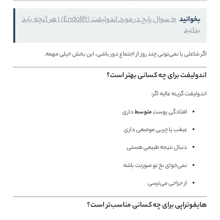
بخوانید
10 سوال رایج در مورد اندولیفت (Endolift) | هر آنچه باید
بدانید
اگر شاغلی یا نمی‌تونی چند روز از اجتماع دور باشی، این بخش خیلی مهمه.
اندولیفت برای چه کسانی بهتر است؟
اندولیفت گزینه عالیه اگر:
افتادگی پوست
متوسط
داری
غبغب یا چربی موضعی داری
دنبال نتیجه طبیعی هستی
نمی‌خوای نخ تو صورتت باشه
از جراحی می‌ترسی
هایفوتراپی برای چه کسانی مناسب‌تر است؟