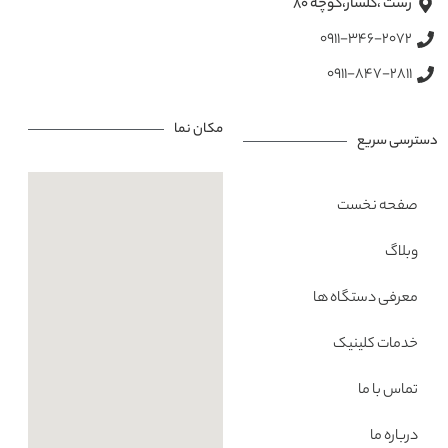
رشت ،گلسار،کوچه ۸۰
0911-346-2072
0911-847-2811
مکان نما
دسترسی سریع
صفحه نخست
وبلاگ
معرفی دستگاه ها
خدمات کلینیک
تماس با ما
درباره ما