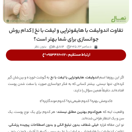
تفاوت اندولیفت با هایفوتراپی و لیفت با نخ | کدام روش
جوانسازی برای شما بهتر است؟
دسامبر 23, 2025
8:12 ق.ظ
بدون نظر
ارتباط مستقیم : 09113462072
اگر این روزها اسم
اندولیفت، هایفوتراپی یا لیفت با نخ
به گوشت خورده و بین‌شان گیر
کرده‌ای، تنها نیستی. بیشتر کسانی که به فکر جوانسازی صورت یا سفت شدن پوست
افتاده‌اند، دقیقاً همین سؤال را دارند:
«کدومش بهتره؟ کدوم طبیعی‌تره؟ کدوم موندگارتره؟»
واقعیت اینه که
هیچ‌کدوم بهترین مطلق نیستند
؛ هر کدوم برای یک نوع پوست، یک
سن و یک انتظار طراحی شده‌اند.
تو این مقاله قراره
خیلی شفاف، بدون تبلیغ الکی و بدون اصطلاحات پیچیده پزشکی
،
تفاوت اندولیفت با هایفوتراپی و لیفت با نخ رو بررسی کنیم تا آخرش خودت بتونی