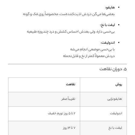
هایفو:
بعضی‌ها می‌گن دردش اذیت‌کننده‌ست، مخصوصاً روی فک و گونه
لیفت با نخ:
بی‌حسی داره، ولی بعدش احساس کشش و درد چندروزه طبیعیه
اندولیفت:
با بی‌حسی موضعی انجام می‌شه
دردش معمولاً کمتر از نخ و قابل‌تحمله
5. دوران نقاهت
روش
نقاهت
هایفوتراپی
تقریباً صفر
اندولیفت
۲ تا ۵ روز تورم خفیف
لیفت با نخ
۷ تا ۱۴ روز