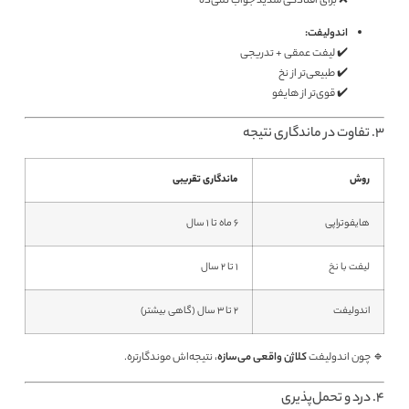
❌ برای افتادگی شدید جواب نمی‌ده
اندولیفت:
✔️ لیفت عمقی + تدریجی
✔️ طبیعی‌تر از نخ
✔️ قوی‌تر از هایفو
3. تفاوت در ماندگاری نتیجه
روش
ماندگاری تقریبی
هایفوتراپی
۶ ماه تا ۱ سال
لیفت با نخ
۱ تا ۲ سال
اندولیفت
۲ تا ۳ سال (گاهی بیشتر)
🔹 چون اندولیفت
کلاژن واقعی می‌سازه
، نتیجه‌اش موندگارتره.
4. درد و تحمل‌پذیری