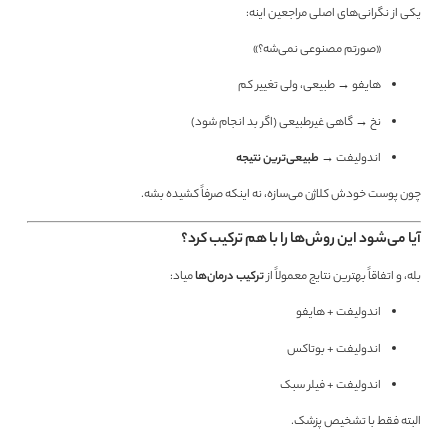
یکی از نگرانی‌های اصلی مراجعین اینه:
«صورتم مصنوعی نمی‌شه؟»
هایفو → طبیعی، ولی تغییر کم
نخ → گاهی غیرطبیعی (اگر بد انجام شود)
اندولیفت →
طبیعی‌ترین نتیجه
چون پوست خودش کلاژن می‌سازه، نه اینکه صرفاً کشیده بشه.
آیا می‌شود این روش‌ها را با هم ترکیب کرد؟
بله، و اتفاقاً بهترین نتایج معمولاً از
ترکیب درمان‌ها
میاد:
اندولیفت + هایفو
اندولیفت + بوتاکس
اندولیفت + فیلر سبک
البته فقط با تشخیص پزشک.