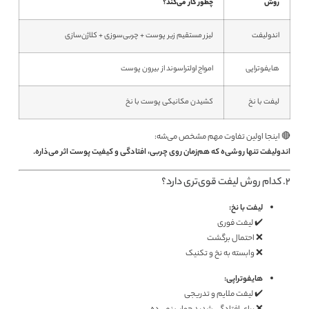
روش
چطور کار می‌کند؟
اندولیفت
لیزر مستقیم زیر پوست + چربی‌سوزی + کلاژن‌سازی
هایفوتراپی
امواج اولتراسوند از بیرون پوست
لیفت با نخ
کشیدن مکانیکی پوست با نخ
🔴 اینجا اولین تفاوت مهم مشخص می‌شه:
اندولیفت تنها روشی‌ه که هم‌زمان روی چربی، افتادگی و کیفیت پوست اثر می‌ذاره.
2. کدام روش لیفت قوی‌تری دارد؟
لیفت با نخ:
✔️ لیفت فوری
❌ احتمال برگشت
❌ وابسته به نخ و تکنیک
هایفوتراپی:
✔️ لیفت ملایم و تدریجی