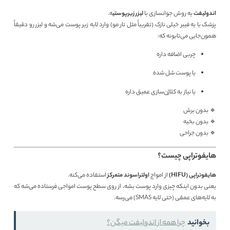
اندولیفت
یه روش جوانسازی با
لیزر زیرپوستی
ه.
پزشک با یه فیبر خیلی نازک (تقریباً مثل تار مو) وارد لایه زیر پوست می‌شه و لیزر رو دقیقاً
همون‌جایی می‌تابونه که:
چربی اضافه داره
یا پوست شل شده
یا نیاز به کلاژن‌سازی عمیق داره
🔹 بدون برش
🔹 بدون بخیه
🔹 بدون جراحی
هایفوتراپی چیست؟
هایفوتراپی (HIFU)
از امواج
اولتراسوند متمرکز
استفاده می‌کنه.
یعنی بدون اینکه چیزی وارد پوست بشه، از روی سطح پوست امواجی فرستاده می‌شه که
به لایه‌های عمقی (حتی لایه SMAS) می‌رسه.
بخوانید
چرا همه از اندولیفت میگن؟