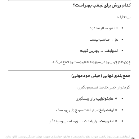
کدام روش برای غبغب بهتر است؟
بی‌تعارف:
هایفو → اثر محدود
نخ → مناسب نیست
اندولیفت → بهترین گزینه
چون هم چربی رو می‌سوزونه هم پوست رو جمع می‌کنه.
جمع‌بندی نهایی (خیلی خودمونی)
اگر بخوای خیلی خلاصه تصمیم بگیری:
🔹
هایفوتراپی:
برای پیشگیری
🔹
لیفت با نخ:
برای لیفت سریع ولی پرریسک
🔹
اندولیفت:
برای لیفت عمیق، طبیعی و موندگار
اندولیفت
,
بهترین روش لیفت صورت
,
تفاوت اندولیفت و هایفو
,
جوانسازی صورت
,
درمان افتادگی پوست
,
کلاژن سازی