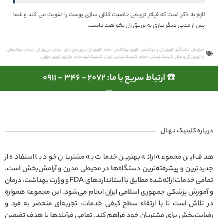
لازم به ذکر است که فیلتر تزریقی خاصیت کلاژن سازی پوست را تقویت می کند و شما
پس از مدتی دیگر نیازی به تزریق ژل نخواهید داشت.
افزایش ماندگاری تزریق ژل و بوتاکس
,
تزریق بوتاکس خمام
,
تزریق ژل برای رفع جای جوش
,
تزریق ژل خمام
,
جوانسازی
با تزریق ژل و فیلر
,
کلینیک زیبایی خمام
,
کلینیک زیبایی نهال
,
کلینیک لیزرخمام
,
مزایای تزریق مزوژل
☎️ ارتباط سریع با ما: 2072 - 346 - 0911
درباره کلینیک نـهـال
هدف این مجموعه ارائه بهترین خدمات به مشتریان خود با استفاده از
جدیدترین و پیشرفته‌ترین دستگاه‌ها در محیطی مدرن و آرامش‌بخش است.
تمامی خدمات ارائه‌شده مطابق با استانداردهای FDA و وزارت بهداشت، درمان
و آموزش پزشکی جمهوری اسلامی ایران انجام می‌شود. این مجموعه همواره
در تلاش است تا با ارتقاء سطح کیفی خدمات، تجربه‌ای منحصر به فرد و
رضایت‌بخش برای مشتریان خود فراهم کند. تمامی فرآیندها با هدف تضمین