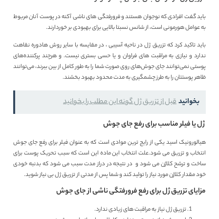
باید گفت افرادی که نوجوان هستند و فرورفتگی های ناشی آکنه در پوست آنان مربوط
به عوامل هورمونی است، از شانس نسبتا بالایی برای بهبودی بر خوردارند.
باید تاکید کرد که تزریق ژل در ناحیه آسیبی ، در مقایسه با سایر روش هادوره نقاهت
ندارد و نیازی به مراقبت های فراوان و یا حسی بستری نیست. و هرچند پرکننده‌های
پوستی نمی‌توانند جای جوش‌های روی صورت شما را به طور کامل از بین ببرند، می‌توانند
ظاهر پوستتان را به طرز چشمگیری به مدت محدود بهبود بخشند.
بخوانید
قبل از تزریق ژل گونه این مطلب را بخوانید
ژل یا فیلر مناسب برای رفع جای جوش
هیالورونیک اسید یکی از رایج ترین موادی است که به عنوان فیلر برای رفع جای جوش
انتخاب و تزریق می شود.علت انتخاب این ماده این است که سبب تحریک پوست برای
ساخت و ترشح کلاژن می شود و در نتیجه در دراز مدت سبب می شود که بدنبه خودی
خود مقدار کلاژن مورد نیاز را تولید کند و شما پس از مدتی از تزریق ژل بی نیاز شوید.
مزایای تزریق ژل برای رفع فرورفتگی ناشی از جای جوش
تزریق ژل نیاز به مراقبت های زیادی ندارد.