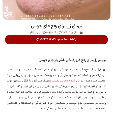
تزریق ژل برای رفع جای جوش
مارس 13, 2024
10:26 ق.ظ
بدون نظر
ارتباط مستقیم : 09113462072
تزریق ژل برای رفع فرورفتگی ناشی از جای جوش
تزریق ژل
برای رفع جای جوش امروزه یکی از روش هایی است که بدون محدودیت سنی
می تواند مورد استفاده افرادی قرار بگیرد که پوست حساسی دارند و به زیبایی خود
اهمیت می دهند. در این
شیوه درمانی پوست
تحریک می شود تا کلاژن بیشتری تولد
کند و در نتیجه خود را در برابر فرورفتگی های ناشی از جای جوش ترمیم کند. هرچند
تزریق انواع فیلر نیز می تواند سبب برآمده شدن پوست فرد در نواحی فرورفته شود و
زیبایی و طراوت مورد نظر را ایجاد کند. لازم به ذکر است که اثر بخشی این درمان به مهارت
پزشک در شناسایی نوع پوست و تشخیص انواع فرورفتگی و اسکارها و همچنین
پاسخدهی پوست زیباجو به این شیوه درمانی بستگی دارد.