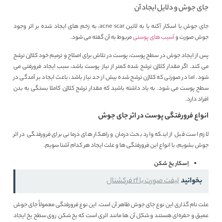
جای جوش و دلایل ایجاد آن
جای جوش یا اسکار آکنه یا به لاتین acne scar، به زخم های ایجاد شده بر اثر وجود
جوش صورت و
آسیب های پوستی
مربوط به آن گفته می شود.
پس از ایجاد جوش در سطح پوست، پوست در تلاش برای اصلاح و ترمیم خود کلاژن ترشح
می کند. اگر مقدار کلاژن ترشح شده کمتر از نیاز پوست باشد، سبب ایجاد فرورفتی می
شود. اما در صورتی که کلاژن ترشح شده بیش از حد نیاز باشد، باعث ایجاد بر آمدگی در
سطح پوست می شود. به یاد داشته باشید که مقدار ترشح کلاژن کاملا بستگی به بدن
افراد دارد.
انواع فرورفتگی پوست در اثر جای جوش
لازم است قبل از اینکه وارد بحث درمان و راهکار های درمانی برای فرورفتگی در اثر
جوش بشویم، با انواع این فرورفتگی ها و علت ایجاد هر کدام آشنا سویم.
اِسکار یخ شکن
بخوانید
لیفت صورت با rf فرکشنال
علت نام گذاری این نوع جای جوش ظاهر آن است. این نوع فرورفتگی معمولاً جای جوش
عمیق و حفره‌ای هستند و شکل آن ها مانند اثری است که یخ شکن روی سطح یخ ایجاد