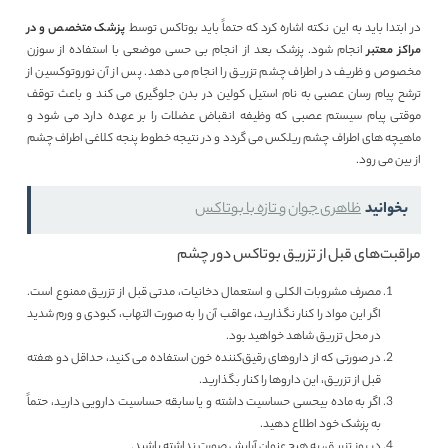
در ابتدا باید به این نکته اشاره کرد که حتماً باید بوتاکس توسط
پزشک متخصص و در
مراکز معتبر
انجام شود. پزشک بعد از انجام بی حسی موضعی با استفاده از سوزن
مخصوص و ظریف در اطراف چشم تزریق را انجام می دهد. پس از آن نوروتوکسین از
ترشح پیام رسان عصبی به نام استیل کولین در بدن جلوگیری می کند و باعث توقف
موقتی پیام سیستم عصبی که وظیفه انقباض عضلات را بر عهده دارد می شود و
ماهیچه های اطراف چشم ریلکس می گردد و در نتیجه خطوط پنجه کلاغی اطراف چشم
از بین می رود.
بخوانید
ظاهری جوان و تازه با بوتاکس
مراقبت‌های قبل از تزریق بوتاکس دور چشم
مصرف مشروبات الکلی و استعمال دخانیات، مدتی قبل از تزریق ممنوع است.
اگر این مواد را کنار نگذارید، عواقب آن را به صورت التهاب، کبودی و ورم شدید
در محل تزریق شاهد خواهید بود.
در صورتی که از داروهای رقیق‌کننده خون استفاده می ‌کنید، حداقل دو هفته
قبل از تزریق، این داروها را کنار بگذارید.
اگر به ماده بیحسی حساسیت داشته و یا سابقه حساسیت دارویی دارید، حتماً
به پزشک خود اطلاع دهید.
در روز تزریق، به هیچ عنوان آرایش صورت نداشته باشید.