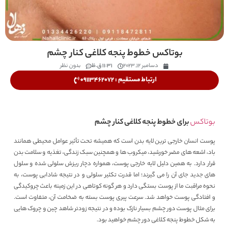
بوتاکس خطوط پنجه کلاغی کنار چشم
دسامبر 12, 2023
11:31 ق.ظ
بدون نظر
ارتباط مستقیم : 09113462072
بوتاکس
برای خطوط پنجه کلاغی کنار چشم
پوست انسان خارجی ‌ترین لایه بدن است که همیشه تحت تأثیر عوامل محیطی همانند
باد، اشعه ‌های مضر خورشید، میکروب ‌ها و همچنین سبک زندگی، تغذیه و سلامت بدن
قرار دارد. به همین دلیل لایه خارجی پوست، همواره دچار ریزش سلولی شده و سلول‌
های جدید جای آن را می گیرند؛ اما قدرت تکثیر سلولی و در نتیجه شادابی پوست، به
نحوه مراقبت ما از پوست بستگی دارد و هر گونه کوتاهی در این زمینه باعث چروکیدگی
و افتادگی پوست خواهد شد. سرعت پیری پوست بسته به ضخامت آن، متفاوت است.
برای مثال پوست دور چشم بسیار نازک بوده و در نتیجه زودتر شاهد چین و چروک ‌هایی
به شکل خطوط پنجه کلاغی دور چشم خواهید بود.