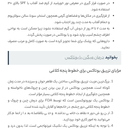
در صورت قرار گیری در معرض نور خورشید از کرم ضد آفتاب با SPF بالای ۳۰
استفاده شود.
از قرارگیری در مکان‌ها و فضاهای گرمی همچون استخر، سونا، سالن سولاریوم
و حمام آفتاب به مدت چند روز اجتناب شود.
به مدت 2 تا 3 روز از دوش آب گرم استفاده نشود؛ زیرا ممکن است به نواحی
اطراف چشم آسیب وارد شود و یا بوتاکس در صورت پخش گردد.
داروهایی که پزشک برای شما تجویز کرده است به صورت کامل و مرتب مصرف
نمایید.
بخوانید
درمان میگرن با بوتاکس
مزایای تزریق بوتاکس برای خطوط پنجه کلاغی
بزرگ‌ترین مزیت تزریق بوتاکس، ساختن یک ظاهر جوان و سرزنده در مدت زمان
کوتاه است، همچنین بوتاکس در از بین بردن چین و چروک‌های ناخواسته و
همچنین جلوگیری از ایجاد خطوط پنجه کلاغی بسیار مؤثر است.
بوتاکس یک نوروتوکسین است که توسط FDA برای درمان چین و چروک و
خطوط پنجه کلاغی دور چشم، در خانم‌ها و آقایان تأیید شده است.
این روش دوره نقاهت خاصی نداشته و حتی بلافاصله بعد از اتمام کار
می‌توانید به امور کاری خود بپردازید.
با توجه به اینکه تزریق بوتاکس یک تکنیک غیرتهاجمی است، لذا بدون درد و