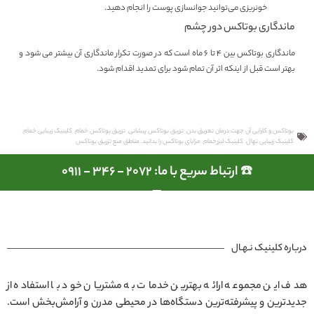
خونریزی می‌توانید جوانسازی پوست را انجام دهید.
ماندگاری بوتاکس دور چشم
ماندگاری بوتاکس بین 4 تا 6 ماه است که در صورت تکرار ماندگاری آن بیشتر می شود و
بهتر است قبل از اینکه اثر آن تمام شود برای تمدید اقدام شود.
بوتاکس و کارایی آن جهت درمان تعریق بدن
,
تزریق بوتاکس پیشانی
,
تزریق بوتاکس خمام
,
کلینیک زیبایی خمام
,
کلینیک زیبایی نهال
,
کلینیک لیزرخمام
,
مزایای بوتاکس را بدانید
,
مناطق منع تزریق بوتاکس
☎️ ارتباط سریع با ما: 2072 - 346 - 0911
درباره کلینیک نـهـال
هدف این مجموعه ارائه بهترین خدمات به مشتریان خود با استفاده از
جدیدترین و پیشرفته‌ترین دستگاه‌ها در محیطی مدرن و آرامش‌بخش است.