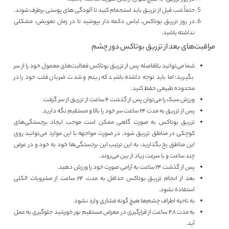
حتماً شب قبل از تزریق باید استحمام کنید تا آلودگی ‌های پوستی برطرف شوند.
در روز تزریق بوتاکس، لباس دکمه ‌دار بپوشید تا در زمان تعویض، مشکلی
نداشته باشید.
مراقبت‌های بعد از تزریق بوتاکس دور چشم
شما می‌توانید بلافاصله پس از تزریق بوتاکس فعالیت‌های معمول خود را از سر
بگیرید؛ اما باید توجه داشته باشید که ریتم و شدت ضربان قلب خود را در
محدوده طبیعی حفظ کنید.
ورزش سبک را می‌توان پس از گذشت 4 ساعت از تزریق از سر گرفت.
پس از تزریق به مدت 24 ساعت سر خود را بالا و مستقیم نگه دارید.
تزریق بوتاکس به صورت گاهی ممکن است موجب ایجاد برجستگی‌های
کوچکی در مناطق تزریق شود. در صورت مواجهه با این موارد می‌توانید روی
این مناطق یخ بگذارید، به این ترتیب این برجستگی‌ها خود به خود و در عرض
چند ساعت و با سرعت زیاد از بین می‌روند.
پس از گذشت 24 ساعت به آرامی صورت خود را ورزش دهید.
بعد از انجام تزریق بوتاکس حداقل به مدت ۲۴ ساعت از مشروبات الکلی
استفاده نشود.
به ناحیه اطراف چشم‌ها هیچ گونه فشاری وارد نشود.
به مدت ۴۸ ساعت از قرارگیری در معرض مستقیم نور خورشید جلوگیری به عمل
آید.