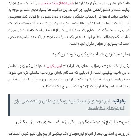
مانند هر عمل زیبایی دیگری بعد از عمل
لیزر موهای زائد بیکینی
نیز باید یک سری موارد
رعایت شده و دستورالعمل‌ هایی اجرا گردند. این مراقبت‌ ها بسیار مهم است. و توجه به
آنها می‌ تواند از عوارض احتمالی جلوگیری نموده و دوره بهبودی را کوتاه کند. همچنین
این مراقبت‌ ها منجر به ماندگاری بالا و کسب نتیجه بهتر می‌ شوند. جالب است بدانید که
در برخی موارد برگشت موهای زائد بعد از لیزر یکی از اتفاقاتی است که افراد در صورت
رعایت نکردن مراقبت های لیزر تجربه می کنند. برگشت موهای زائد بعد از لیزر موضوعی
است که بسیاری از افراد را نگران کرده است.
۱- از دست زدن به ناحیه بیکینی خودداری کنید
یکی از نکات مهم در مراقبت های بعد از انجام
لیزر بیکینی
عدم لمس کردن و یا ماساژ
دادن ناحیه بیکینی است. از آنجایی که هنگام تابش لیزر ناحیه تناسلی گرم می‌ شود،
ممکن است این ناحیه دچار التهاب گردد. از این رو در صورت بروز سوزش یا خارش به هیچ
وجه به ناحیه مورد نظر دست نزنید و از کمپرس یخ استفاده کنید.
بخوانید
لیزر موهای زائد بیکینی؛ رویکردی علمی و تخصصی برای
رفع موهای ناخواسته
۲- پرهیز از تیغ زدن و شیو کردن، یکی از مراقبت های بعد لیزر بیکینی
در روزهای ابتدایی بعد از انجام لیزر موهای زائد بیکینی از تیغ برای شیو کردن استفاده