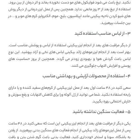
نکنید. تیغ باعث می‌ شود فولیکول‌ های مو دست نخورده بماند و اثر درمان از بین برود.
استفاده از تیغ بعد از ۳ روز مانعی ندارد. همچنین پس از عمل لیزر درمانی از دیگر روش‌
های شیو کردن ناحیه بیکینی مانند اپیلاسیون، بلیچ، موم، الکترولیز، کرم‌ های موبر و … در
بین جلسات بپرهیزید.
۳- از لباس مناسب استفاده کنید
از دیگر مراقبت های بعد از انجام لیزر بیکینی استفاده از لباس و پوشش مناسب است.
بهتر است بعد از انجام لیزر موهای زائد بیکینی لباس‌ های نخی و آزاد بپوشید. این نوع
لباس باعث گردش هوا و بهبودی زودتر می‌ گردد. همچنین از بروز حساسیت‌ های
پوستی و افزایش التهاب جلوگیری می‌ کنند.
۴- استفاده از محصولات آرایشی و بهداشتی مناسب
سعی کنید در ۴۸ ساعت اول بعد از عمل لیزر بیکینی از کرم‌های سفید کننده و یا دارای
رایحه استفاده نکنید. شما می‌ توانید از ژل آلوئه ورا برای کاهش التهابات و رفع سوزش و
خارش احتمالی بهره بگیرید.
۵- فعالیت سنگین نداشته باشید
یکی دیگر از مراقبت های بعد از انجام لیزر بیکینی این است که سعی کنید در ۴۸ ساعت
پس از عمل لیزر موهای زائد بیکینی از انجام فعالیت‌ های سنگین بدنی بپرهیزید. از رفتن
به باشگاه، سونا و استخر خودداری کنید. فعالیت بدنی باعث گرم شدن بدن و بافت