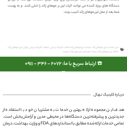
دستگاه‌ های برنزه کننده می‌ توانند اثرات لیزر بر موهای زائد را خنثی کنند. و به پوست
شما بعد از عمل لیزر موهای زائد آسیب بزنند.
سن مناسب لیزر موهای زائد
,
قیمت لیزرموهای زائدخمام
,
کلینیک زیبایی خمام
,
کلینیک زیبایی نهال
,
لیزر موهای زائد
خمام
,
لیزر موهای زائد سینه
,
هزینه‌ی لیزر موی زائد صورت
☎️ ارتباط سریع با ما: 2072 - 346 - 0911
درباره کلینیک نـهـال
هدف این مجموعه ارائه بهترین خدمات به مشتریان خود با استفاده از
جدیدترین و پیشرفته‌ترین دستگاه‌ها در محیطی مدرن و آرامش‌بخش است.
تمامی خدمات ارائه‌شده مطابق با استانداردهای FDA و وزارت بهداشت، درمان