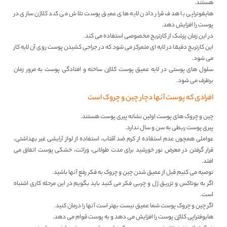
هستند.
هایفوتراپی با هدف قرار دادن لایه های عمیق پوست تلاش می کند کلاژن سازی در
پوست را افزایش دهد.
در این زمان پزشک از کارتریج مخصوصی استفاده می کند.
این کارتریج دقیقا در لایه ای متمرکز می شود که در جراحی کشیدن پوست روی آن لایه کار
می شود.
سلول های پوستی در لایه عمیق پوست کلاژن ساخته و افتادگی پوست به مرور زمان
برطرف می شود.
افرادی که پوست آنها دچار چین و چروک است
چین و چروک های پوست اولین نشانه پیری پوست هستند.
پیری پوست ربطی به سن و سال ندارد.
عواملی همچون عدم استفاده از کرم ضد آقتاب، استفاده از لواز آرایشی غیر بهداشتی،
قرار گرفتن در معرض نور خورشید برای مدت طولانی، وراثت، خشکی پوست اتفاق می
افتد.
توصیه می کنیم قبل از عمیق شدن چین و چروک به فکر رفع آنها باشید.
اگر به بوتاکس و تزریق ژل و چربی فکر می کنید باید بگویم در این مرحله کاری اشتباه
است.
اگر چین و چروک پوست شما عمیق نیست بهتر است آنها را درمان کنید.
هایوفتراپی کلاژن پوست را افزایش می دهد و به پوست قوام می دهد.