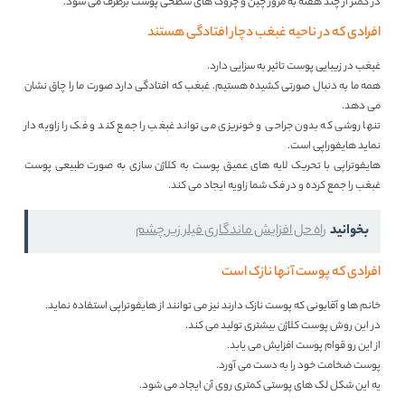
در کمتر از چند هفته به مرور چین و چروک های سطحی پوست برطرف می شود.
افرادی که در ناحیه غبغب دچار افتادگی هستند
غبغب در زیبایی پوست تاثیر به سزایی دارد.
همه ما به دنبال صورتی کشیده هستیم. غبغب که افتادگی دارد صورت ما را چاق نشان
می دهد.
تنها روشی که بدون جراحی و خونریزی می تواند غبغب را جمع کند و فک را زاویه دار
نماید هایفوراپی است.
هایفوتراپی با تحریک لایه های عمیق پوست به کلاژن سازی به صورت طبیعی پوست
غبغب را جمع کرده و در فک شما زاویه ایجاد می کند.
بخوانید
راه حل افزایش ماندگاری فیلر زیر چشم
افرادی که پوست آنها نازک است
خانم ها و آقایونی که پوست نازک دارند نیز می توانند از هایفوتراپی استفاده نماید.
در این روش پوست کلاژن بیشتری تولید می کند.
از این رو قوام پوست افزایش می یابد.
پوست ضخامت خود را به دست می آورد.
یه این شکل لک های پوستی کمتری روی آن ایجاد می شود.