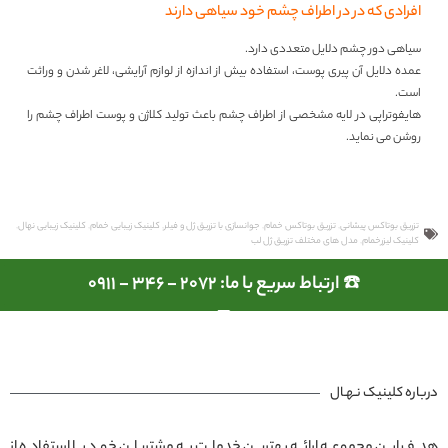
افرادی که در در اطراف چشم خود سیاهی دارند
سیاهی دور چشم دلایل متعددی دارد.
عمده دلایل آن پیری پوست، استفاده بیش از اندازه از لوازم آرایشی، لاغر شدن و وراثت
است.
هایفوتراپی در لایه مشخصی از اطراف چشم باعث تولید کلاژن و پوست اطراف چشم را
روشن می نماید.
تزریق بوتاکس پیشانی
,
تزریق بوتاکس خمام
,
جوانسازی با تزریق ژل و فیلر
,
کلینیک زیبایی خمام
,
کلینیک زیبایی نهال
,
کلینیک لیزرخمام
,
مدل های مختلف تزریق ژل لب
☎️ ارتباط سریع با ما: 2072 - 346 - 0911
درباره کلینیک نـهـال
هدف این مجموعه ارائه بهترین خدمات به مشتریان خود با استفاده از