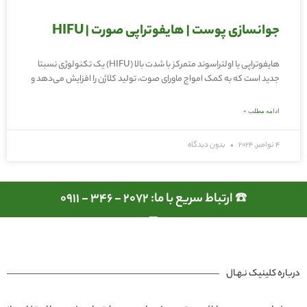
جوانسازی پوست | هایفوتراپی صورت | HIFU
هایفوتراپی یا اولتراسوند متمرکز با شدت بالا (HIFU) یک تکنولوژی نسبتا
جدید است که به کمک امواج ماورای صوت، تولید کلاژن را افزایش می‌دهد و
ادامه مطلب »
4 نوامبر, 2024
بدون دیدگاه
☎️ ارتباط سریع با ما: 2072 - 346 - 0911
درباره کلینیک نـهـال