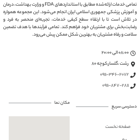
تمامی خدمات ارائه‌شده مطابق با استانداردهای FDA و وزارت بهداشت، درمان
و آموزش پزشکی جمهوری اسلامی ایران انجام می‌شود. این مجموعه همواره
در تلاش است تا با ارتقاء سطح کیفی خدمات، تجربه‌ای منحصر به فرد و
رضایت‌بخش برای مشتریان خود فراهم کند. تمامی فرآیندها با هدف تضمین
سلامت و رفاه مشتریان به بهترین شکل ممکن پیش می‌رود.
08:00 الی 20:00
رشت ،گلسار،کوچه ۸۰
0911-346-2072
0911-847-2811
مکان نما
دسترسی سریع
صفحه نخست