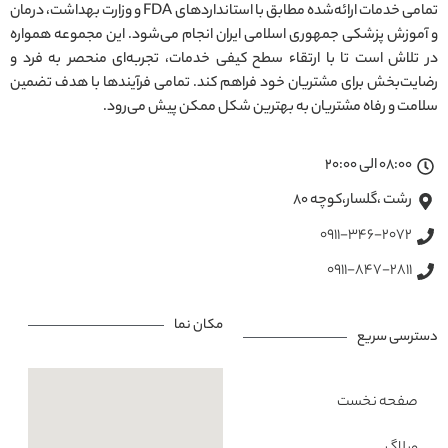
تمامی خدمات ارائه‌شده مطابق با استانداردهای FDA و وزارت بهداشت، درمان
و آموزش پزشکی جمهوری اسلامی ایران انجام می‌شود. این مجموعه همواره
در تلاش است تا با ارتقاء سطح کیفی خدمات، تجربه‌ای منحصر به فرد و
رضایت‌بخش برای مشتریان خود فراهم کند. تمامی فرآیندها با هدف تضمین
سلامت و رفاه مشتریان به بهترین شکل ممکن پیش می‌رود.
08:00 الی 20:00
رشت ،گلسار،کوچه ۸۰
0911-346-2072
0911-847-2811
مکان نما
دسترسی سریع
صفحه نخست