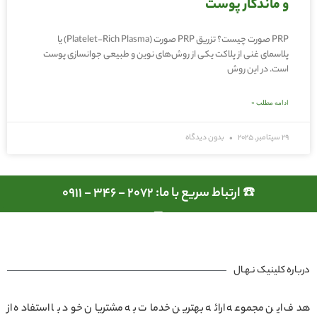
و ماندگار پوست
PRP صورت چیست؟ تزریق PRP صورت (Platelet-Rich Plasma) یا
پلاسمای غنی از پلاکت یکی از روش‌های نوین و طبیعی جوانسازی پوست
است. در این روش
ادامه مطلب »
29 سپتامبر, 2025
بدون دیدگاه
☎️ ارتباط سریع با ما: 2072 - 346 - 0911
درباره کلینیک نـهـال
هدف این مجموعه ارائه بهترین خدمات به مشتریان خود با استفاده از