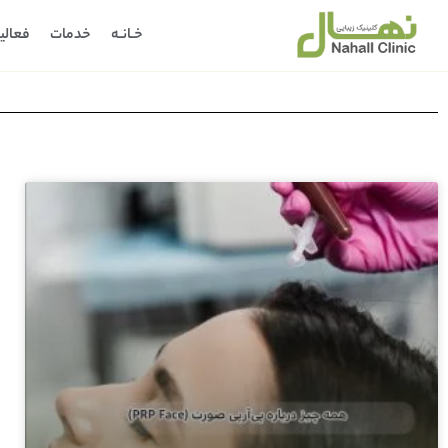
خـانـه
خدمات
فعالی