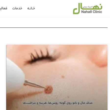
خـانـه
خدمات
فعالی