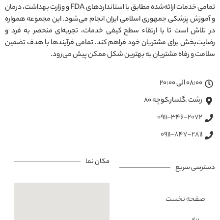
تمامی خدمات ارائه‌شده مطابق با استانداردهای FDA و وزارت بهداشت، درمان
و آموزش پزشکی جمهوری اسلامی ایران انجام می‌شود. این مجموعه همواره
در تلاش است تا با ارتقاء سطح کیفی خدمات، تجربه‌ای منحصر به فرد و
رضایت‌بخش برای مشتریان خود فراهم کند. تمامی فرآیندها با هدف تضمین
سلامت و رفاه مشتریان به بهترین شکل ممکن پیش می‌رود.
08:00 الی 20:00
رشت ،گلسار،کوچه ۸۰
0911-346-2072
0911-847-2811
مکان نما
دسترسی سریع
صفحه نخست