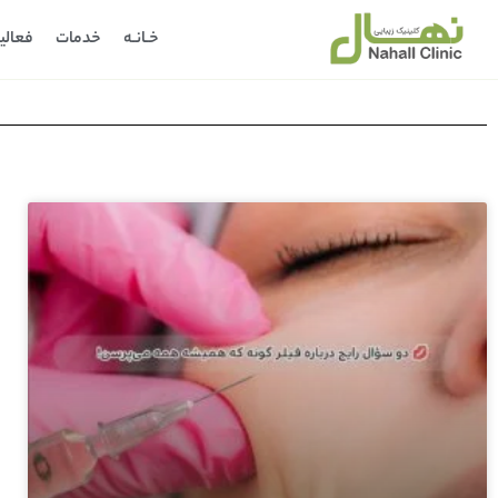
خـانـه
خدمات
فعالی