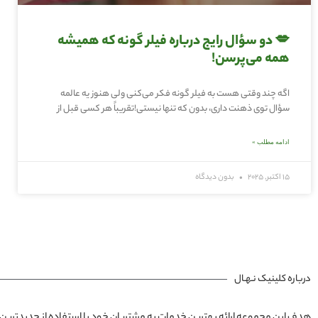
💋 دو سؤال رایج درباره فیلر گونه که همیشه
همه می‌پرسن!
اگه چند وقتی هست به فیلر گونه فکر می‌کنی ولی هنوز یه عالمه
سؤال توی ذهنت داری، بدون که تنها نیستی!تقریباً هر کسی قبل از
ادامه مطلب »
15 اکتبر, 2025
بدون دیدگاه
درباره کلینیک نـهـال