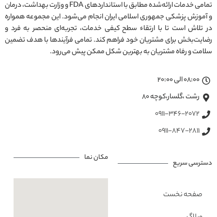
تمامی خدمات ارائه‌شده مطابق با استانداردهای FDA و وزارت بهداشت، درمان
و آموزش پزشکی جمهوری اسلامی ایران انجام می‌شود. این مجموعه همواره
در تلاش است تا با ارتقاء سطح کیفی خدمات، تجربه‌ای منحصر به فرد و
رضایت‌بخش برای مشتریان خود فراهم کند. تمامی فرآیندها با هدف تضمین
سلامت و رفاه مشتریان به بهترین شکل ممکن پیش می‌رود.
08:00 الی 20:00
رشت ،گلسار،کوچه ۸۰
0911-346-2072
0911-847-2811
مکان نما
دسترسی سریع
صفحه نخست