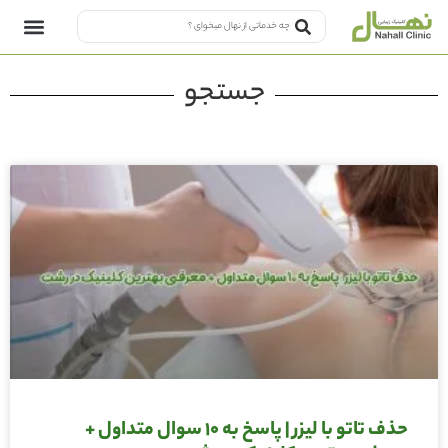
جستجو
حذف تاتو با لیزر | پاسخ به 10 سوال متداول +