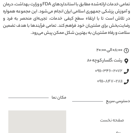
تمامی خدمات ارائه‌شده مطابق با استانداردهای FDA و وزارت بهداشت، درمان
و آموزش پزشکی جمهوری اسلامی ایران انجام می‌شود. این مجموعه همواره
در تلاش است تا با ارتقاء سطح کیفی خدمات، تجربه‌ای منحصر به فرد و
رضایت‌بخش برای مشتریان خود فراهم کند. تمامی فرآیندها با هدف تضمین
سلامت و رفاه مشتریان به بهترین شکل ممکن پیش می‌رود.
08:00 الی 20:00
رشت ،گلسار،کوچه ۸۰
0911-346-2072
0911-847-2811
مکان نما
دسترسی سریع
صفحه نخست