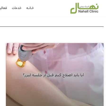
خـانـه
خدمات
فعالی