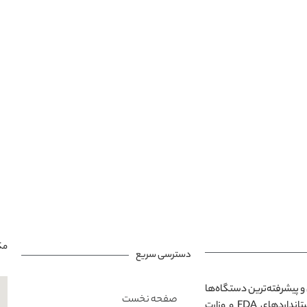
مک
دسترسی سریع
و پیشرفته‌ترین دستگاه‌ها
صفحه نخست
در محیطی مدرن و آرامش‌بخش است. تمامی خدمات ارائه‌شده مطابق با استانداردهای FDA و وزارت