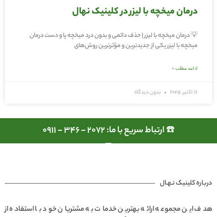
درمان میخچه با لیزر در کلینیک نهال
💡 درمان میخچه با لیزر | حذف دائمی و بدون درد میخچه پا و دست درمان
میخچه با لیزر یکی از جدیدترین و مؤثرترین روش‌های
ادامه مطلب »
16 اکتبر, 2025
بدون دیدگاه
☎️ ارتباط سریع با ما: 2072 - 346 - 0911
درباره کلینیک نـهـال
هدف این مجموعه ارائه بهترین خدمات به مشتریان خود با استفاده از