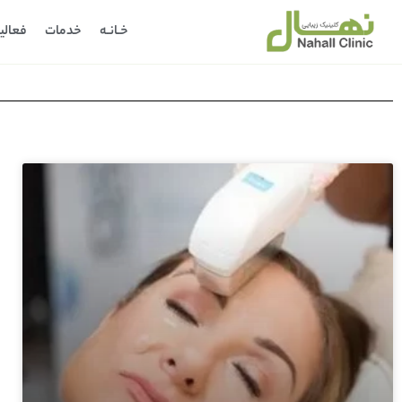
خـانـه
خدمات
فعالی