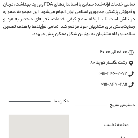
تمامی خدمات ارائه‌شده مطابق با استانداردهای FDA و وزارت بهداشت، درمان
و آموزش پزشکی جمهوری اسلامی ایران انجام می‌شود. این مجموعه همواره
در تلاش است تا با ارتقاء سطح کیفی خدمات، تجربه‌ای منحصر به فرد و
رضایت‌بخش برای مشتریان خود فراهم کند. تمامی فرآیندها با هدف تضمین
سلامت و رفاه مشتریان به بهترین شکل ممکن پیش می‌رود.
08:00 الی 20:00
رشت ،گلسار،کوچه ۸۰
0911-346-2072
0911-847-2811
مکان نما
دسترسی سریع
صفحه نخست