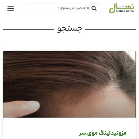
جستجو
مزونیدلینگ موی سر