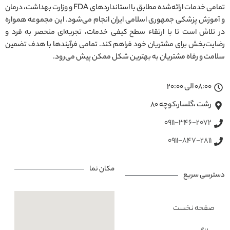
تمامی خدمات ارائه‌شده مطابق با استانداردهای FDA و وزارت بهداشت، درمان
و آموزش پزشکی جمهوری اسلامی ایران انجام می‌شود. این مجموعه همواره
در تلاش است تا با ارتقاء سطح کیفی خدمات، تجربه‌ای منحصر به فرد و
رضایت‌بخش برای مشتریان خود فراهم کند. تمامی فرآیندها با هدف تضمین
سلامت و رفاه مشتریان به بهترین شکل ممکن پیش می‌رود.
08:00 الی 20:00
رشت ،گلسار،کوچه ۸۰
0911-346-2072
0911-847-2811
مکان نما
دسترسی سریع
صفحه نخست