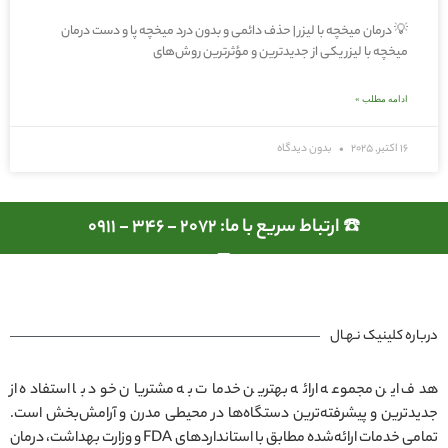
💡 درمان میخچه با لیزر | حذف دائمی و بدون درد میخچه پا و دست درمان
میخچه با لیزر یکی از جدیدترین و مؤثرترین روش‌های
ادامه مطلب »
16 اکتبر, 2025
بدون دیدگاه
☎️ ارتباط سریع با ما: 2072 - 346 - 0911
درباره کلینیک نـهـال
هدف این مجموعه ارائه بهترین خدمات به مشتریان خود با استفاده از
جدیدترین و پیشرفته‌ترین دستگاه‌ها در محیطی مدرن و آرامش‌بخش است.
تمامی خدمات ارائه‌شده مطابق با استانداردهای FDA و وزارت بهداشت، درمان