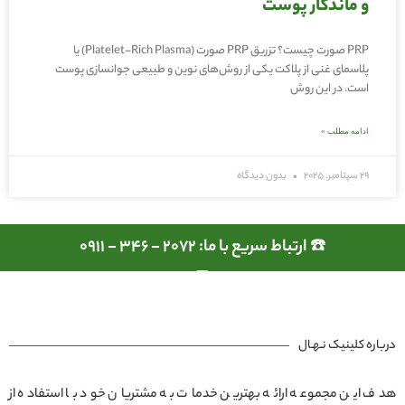
و ماندگار پوست
PRP صورت چیست؟ تزریق PRP صورت (Platelet-Rich Plasma) یا
پلاسمای غنی از پلاکت یکی از روش‌های نوین و طبیعی جوانسازی پوست
است. در این روش
ادامه مطلب »
29 سپتامبر, 2025
بدون دیدگاه
☎️ ارتباط سریع با ما: 2072 - 346 - 0911
درباره کلینیک نـهـال
هدف این مجموعه ارائه بهترین خدمات به مشتریان خود با استفاده از