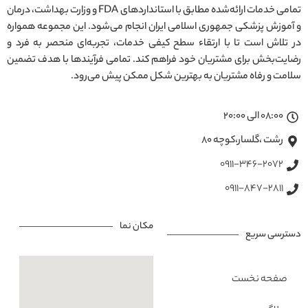
تمامی خدمات ارائه‌شده مطابق با استانداردهای FDA و وزارت بهداشت، درمان
و آموزش پزشکی جمهوری اسلامی ایران انجام می‌شود. این مجموعه همواره
در تلاش است تا با ارتقاء سطح کیفی خدمات، تجربه‌ای منحصر به فرد و
رضایت‌بخش برای مشتریان خود فراهم کند. تمامی فرآیندها با هدف تضمین
سلامت و رفاه مشتریان به بهترین شکل ممکن پیش می‌رود.
08:00 الی 20:00
رشت ،گلسار،کوچه ۸۰
0911-346-2072
0911-847-2811
مکان نما
دسترسی سریع
صفحه نخست