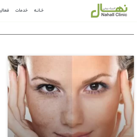
خـانـه
خدمات
فعالی