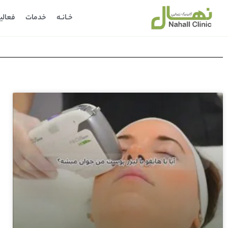
خـانـه
خدمات
فعالی