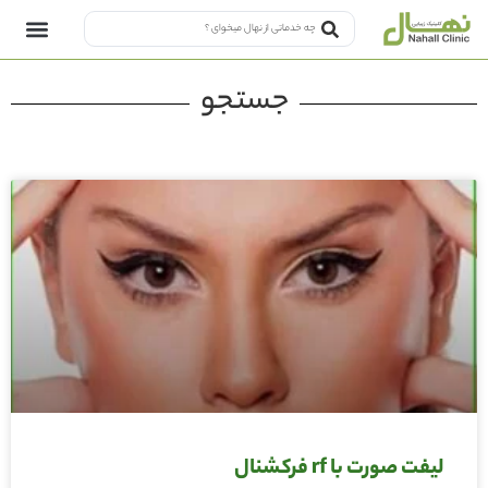
جستجو
لیفت صورت با rf فرکشنال