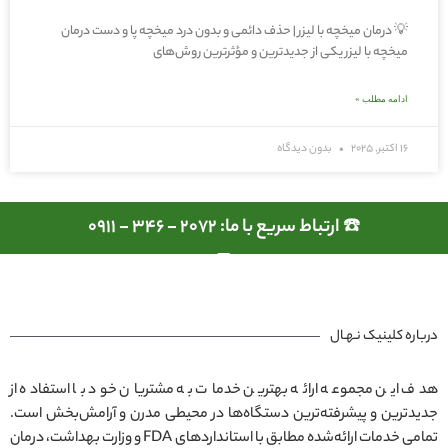
💡 درمان میخچه با لیزر | حذف دائمی و بدون درد میخچه پا و دست درمان
میخچه با لیزر یکی از جدیدترین و مؤثرترین روش‌های
ادامه مطلب »
16 اکتبر, 2025
بدون دیدگاه
☎️ ارتباط سریع با ما: 2072 - 346 - 0911
درباره کلینیک نـهـال
هدف این مجموعه ارائه بهترین خدمات به مشتریان خود با استفاده از
جدیدترین و پیشرفته‌ترین دستگاه‌ها در محیطی مدرن و آرامش‌بخش است.
تمامی خدمات ارائه‌شده مطابق با استانداردهای FDA و وزارت بهداشت، درمان