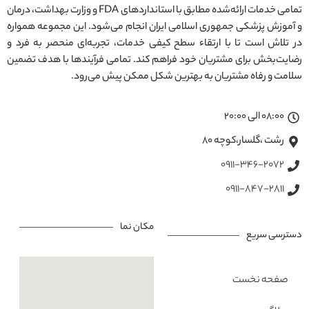
تمامی خدمات ارائه‌شده مطابق با استانداردهای FDA و وزارت بهداشت، درمان
و آموزش پزشکی جمهوری اسلامی ایران انجام می‌شود. این مجموعه همواره
در تلاش است تا با ارتقاء سطح کیفی خدمات، تجربه‌ای منحصر به فرد و
رضایت‌بخش برای مشتریان خود فراهم کند. تمامی فرآیندها با هدف تضمین
سلامت و رفاه مشتریان به بهترین شکل ممکن پیش می‌رود.
08:00 الی 20:00
رشت ،گلسار،کوچه ۸۰
0911-346-2072
0911-847-2811
مکان نما
دسترسی سریع
صفحه نخست