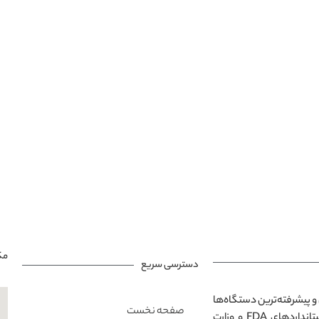
مک
دسترسی سریع
و پیشرفته‌ترین دستگاه‌ها
صفحه نخست
در محیطی مدرن و آرامش‌بخش است. تمامی خدمات ارائه‌شده مطابق با استانداردهای FDA و وزارت