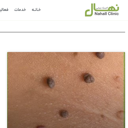
خـانـه
خدمات
فعالی