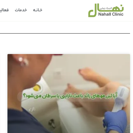
خـانـه
خدمات
فعالی